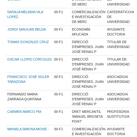
DE MERC
UNIVERSIDAD
NATALIA MELANIA VILA
00-F1
COMERCIALIZACIÓN
CATEDRÁTICO/A
LOPEZ
E INVESTIGACIÓN
DE
DE MERC
UNIVERSIDAD
JORDI SANJUAN BELDA
00-F1
ECONOMÍA
AYUDANTE
APLICADA
DOCTOR/A
TOMAS GONZALEZ CRUZ
00-F1
DIRECCIÓ
TITULAR DE
D'EMPRESES. JUAN
UNIVERSIDAD
JOSÉ RENAU P
OSCAR LLOPIS CORCOLES
00-F1
DIRECCIÓ
TITULAR DE
D'EMPRESES. JUAN
UNIVERSIDAD
JOSÉ RENAU P
FRANCISCO JOSE SOLER
00-F1
DIRECCIÓ
ASOCIADO/A
TARAZONA
D'EMPRESES. JUAN
UNIVERSIDAD
JOSÉ RENAU P
FERNANDO MARIA
00-F1
DIRECCIÓ
ASOCIADO/A
ZARRAGA QUINTANA
D'EMPRESES. JUAN
UNIVERSIDAD
JOSÉ RENAU P
CARMEN MARCO PIA
00-F1
DRET MERCANTIL
PROFESOR/A
'MANUEL BROSETA
SUSTITUTO/A
PONT'
MIHAELA SIMONA MOISE -
00-F1
COMERCIALIZACIÓN
AYUDANTE
E INVESTIGACIÓN
DOCTOR/A