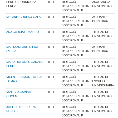
SERGIO RODRIGUEZ
00-F1
DIRECCIÓ
ASOCIADO/A
PEREZ
D'EMPRESES. JUAN
UNIVERSIDAD
JOSÉ RENAU P
MELANIE GRUESO GALA
00-F1
DIRECCIÓ
AYUDANTE
D'EMPRESES. JUAN
DOCTOR/A
JOSÉ RENAU P
ANA GARCIA GRANERO
00-F1
DIRECCIÓ
TITULAR DE
D'EMPRESES. JUAN
UNIVERSIDAD
JOSÉ RENAU P
MARTA AMPARO RIERA
00-F1
DIRECCIÓ
AYUDANTE
ESTEVE
D'EMPRESES. JUAN
DOCTOR/A
JOSÉ RENAU P
MARIA DOLORES GARZON
00-F1
DIRECCIÓ
TITULAR DE
BENITEZ
D'EMPRESES. JUAN
UNIVERSIDAD
JOSÉ RENAU P
VICENTE RAMON TORCAL
00-F1
DIRECCIÓ
TITULAR DE
TOMAS
D'EMPRESES. JUAN
ESCUELA
JOSÉ RENAU P
UNIVERSITARIA
VANESSA CAMPOS
00-F1
DIRECCIÓ
TITULAR DE
CLIMENT
D'EMPRESES. JUAN
UNIVERSIDAD
JOSÉ RENAU P
JOSE LUIS FERRERAS
00-F1
DIRECCIÓ
TITULAR DE
MENDEZ
D'EMPRESES. JUAN
UNIVERSIDAD
JOSÉ RENAU P