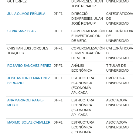
GUTIERREZ
D'EMPRESES. JUAN
UNIVERSIDAD
JOSÉ RENAU P
JULIA OLMOS PEÑUELA
0T-F1
DIRECCIÓ
CATEDRÁTICO/A
D'EMPRESES. JUAN
DE
JOSÉ RENAU P
UNIVERSIDAD
SILVIA SANZ BLAS
0T-F1
COMERCIALIZACIÓN
CATEDRÁTICO/A
E INVESTIGACIÓN
DE
DE MERC
UNIVERSIDAD
CRISTIAN LUIS JORQUES
0T-F1
COMERCIALIZACIÓN
CATEDRÁTICO/A
JORQUES
E INVESTIGACIÓN
DE
DE MERC
UNIVERSIDAD
ROSARIO SANCHEZ PEREZ
0T-F1
ANÀLISI
TITULAR DE
ECONÒMICA
UNIVERSIDAD
JOSE ANTONIO MARTINEZ
0T-F1
ESTRUCTURA
EMÉRITO/A
SERRANO
ECONÓMICA
UNIVERSIDAD
(ECONOMÍA
APLICADA
ANA MARIA OLTRA GIL-
0T-F1
ESTRUCTURA
ASOCIADO/A
MORTE
ECONÓMICA
UNIVERSIDAD
(ECONOMÍA
APLICADA
MAXIMO SOLAZ CABALLER
0T-F1
ESTRUCTURA
ASOCIADO/A
ECONÓMICA
UNIVERSIDAD
(ECONOMÍA