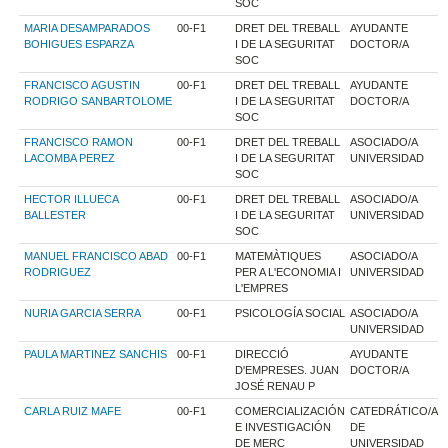
SOC
MARIA DESAMPARADOS
00-F1
DRET DEL TREBALL
AYUDANTE
BOHIGUES ESPARZA
I DE LA SEGURITAT
DOCTOR/A
SOC
FRANCISCO AGUSTIN
00-F1
DRET DEL TREBALL
AYUDANTE
RODRIGO SANBARTOLOME
I DE LA SEGURITAT
DOCTOR/A
SOC
FRANCISCO RAMON
00-F1
DRET DEL TREBALL
ASOCIADO/A
LACOMBA PEREZ
I DE LA SEGURITAT
UNIVERSIDAD
SOC
HECTOR ILLUECA
00-F1
DRET DEL TREBALL
ASOCIADO/A
BALLESTER
I DE LA SEGURITAT
UNIVERSIDAD
SOC
MANUEL FRANCISCO ABAD
00-F1
MATEMÀTIQUES
ASOCIADO/A
RODRIGUEZ
PER A L'ECONOMIA I
UNIVERSIDAD
L'EMPRES
NURIA GARCIA SERRA
00-F1
PSICOLOGÍA SOCIAL
ASOCIADO/A
UNIVERSIDAD
PAULA MARTINEZ SANCHIS
00-F1
DIRECCIÓ
AYUDANTE
D'EMPRESES. JUAN
DOCTOR/A
JOSÉ RENAU P
CARLA RUIZ MAFE
00-F1
COMERCIALIZACIÓN
CATEDRÁTICO/A
E INVESTIGACIÓN
DE
DE MERC
UNIVERSIDAD