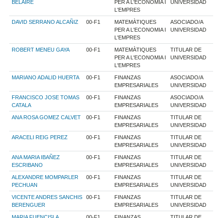
BELAIRE
PER A L'ECONOMIA I
UNIVERSIDAD
L'EMPRES
DAVID SERRANO ALCAÑIZ
00-F1
MATEMÀTIQUES
ASOCIADO/A
PER A L'ECONOMIA I
UNIVERSIDAD
L'EMPRES
ROBERT MENEU GAYA
00-F1
MATEMÀTIQUES
TITULAR DE
PER A L'ECONOMIA I
UNIVERSIDAD
L'EMPRES
MARIANO ADALID HUERTA
00-F1
FINANZAS
ASOCIADO/A
EMPRESARIALES
UNIVERSIDAD
FRANCISCO JOSE TOMAS
00-F1
FINANZAS
ASOCIADO/A
CATALA
EMPRESARIALES
UNIVERSIDAD
ANA ROSA GOMEZ CALVET
00-F1
FINANZAS
TITULAR DE
EMPRESARIALES
UNIVERSIDAD
ARACELI REIG PEREZ
00-F1
FINANZAS
TITULAR DE
EMPRESARIALES
UNIVERSIDAD
ANA MARIA IBAÑEZ
00-F1
FINANZAS
TITULAR DE
ESCRIBANO
EMPRESARIALES
UNIVERSIDAD
ALEXANDRE MOMPARLER
00-F1
FINANZAS
TITULAR DE
PECHUAN
EMPRESARIALES
UNIVERSIDAD
VICENTE ANDRES SANCHIS
00-F1
FINANZAS
TITULAR DE
BERENGUER
EMPRESARIALES
UNIVERSIDAD
MARIA FUENCISLA
00-F1
FINANZAS
TITULAR DE