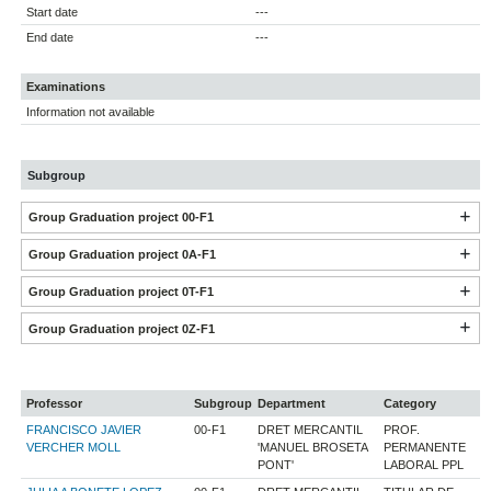
Start date
---
End date
---
Examinations
Information not available
Subgroup
Group Graduation project 00-F1
Group Graduation project 0A-F1
Group Graduation project 0T-F1
Group Graduation project 0Z-F1
Professor
Subgroup
Department
Category
FRANCISCO JAVIER
00-F1
DRET MERCANTIL
PROF.
VERCHER MOLL
'MANUEL BROSETA
PERMANENTE
PONT'
LABORAL PPL