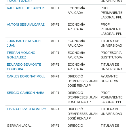
TAMARIT AZNAR
UNIVERSIDAD
RAUL ABELEDO SANCHIS
0T-F1
ECONOMÍA
PROF.
APLICADA
PERMANENTE
LABORAL PPL
ANTONI SEGUI ALCARAZ
0T-F1
ECONOMÍA
PROF.
APLICADA
PERMANENTE
LABORAL PPL
JUAN BAUTISTA SUCH
0T-F1
ECONOMÍA
TITULAR DE
JUAN
APLICADA
UNIVERSIDAD
FERRAN MONCHO
0T-F1
ECONOMÍA
PROFESOR/A
GONZALBEZ
APLICADA
SUSTITUTO/A
EDUARDO BEAMONTE
0T-F1
ECONOMÍA
TITULAR DE
CORDOBA
APLICADA
UNIVERSIDAD
CARLES BORONAT MOLL
0T-F1
DIRECCIÓ
AYUDANTE
D'EMPRESES. JUAN
DOCTOR/A
JOSÉ RENAU P
SERGIO CAMISON HABA
0T-F1
DIRECCIÓ
PROF.
D'EMPRESES. JUAN
PERMANENTE
JOSÉ RENAU P
LABORAL PPL
ELVIRA CERVER ROMERO
0T-F1
DIRECCIÓ
TITULAR DE
D'EMPRESES. JUAN
UNIVERSIDAD
JOSÉ RENAU P
GERMAN LACAL
0T-F1
DIRECCIÓ
TITULAR DE