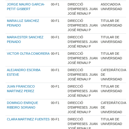
JORGE MAURO GARCIA-
00-F1
DIRECCIÓ
ASOCIADO/A
PETIT GISBERT
D'EMPRESES. JUAN
UNIVERSIDAD
JOSÉ RENAU P
MARIA LUZ SANCHEZ
00-F1
DIRECCIÓ
TITULAR DE
PEINADO
D'EMPRESES. JUAN
UNIVERSIDAD
JOSÉ RENAU P
MARIA ESTER SANCHEZ
00-F1
DIRECCIÓ
TITULAR DE
PEINADO
D'EMPRESES. JUAN
UNIVERSIDAD
JOSÉ RENAU P
VICTOR OLTRA COMORERA
00-F1
DIRECCIÓ
TITULAR DE
D'EMPRESES. JUAN
UNIVERSIDAD
JOSÉ RENAU P
ALEJANDRO ESCRIBA
00-F1
DIRECCIÓ
CATEDRÁTICO/A
ESTEVE
D'EMPRESES. JUAN
DE
JOSÉ RENAU P
UNIVERSIDAD
JUAN FRANCISCO
00-F1
DIRECCIÓ
TITULAR DE
MARTINEZ PEREZ
D'EMPRESES. JUAN
UNIVERSIDAD
JOSÉ RENAU P
DOMINGO ENRIQUE
00-F1
DIRECCIÓ
CATEDRÁTICO/A
RIBEIRO SORIANO
D'EMPRESES. JUAN
DE
JOSÉ RENAU P
UNIVERSIDAD
CLARA MARTINEZ FUENTES
00-F1
DIRECCIÓ
TITULAR DE
D'EMPRESES. JUAN
UNIVERSIDAD
JOSÉ RENAU P