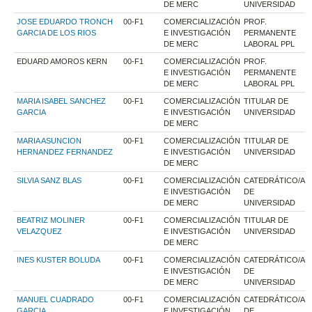
DE MERC
UNIVERSIDAD
JOSE EDUARDO TRONCH
00-F1
COMERCIALIZACIÓN
PROF.
GARCIA DE LOS RIOS
E INVESTIGACIÓN
PERMANENTE
DE MERC
LABORAL PPL
EDUARD AMOROS KERN
00-F1
COMERCIALIZACIÓN
PROF.
E INVESTIGACIÓN
PERMANENTE
DE MERC
LABORAL PPL
MARIA ISABEL SANCHEZ
00-F1
COMERCIALIZACIÓN
TITULAR DE
GARCIA
E INVESTIGACIÓN
UNIVERSIDAD
DE MERC
MARIA ASUNCION
00-F1
COMERCIALIZACIÓN
TITULAR DE
HERNANDEZ FERNANDEZ
E INVESTIGACIÓN
UNIVERSIDAD
DE MERC
SILVIA SANZ BLAS
00-F1
COMERCIALIZACIÓN
CATEDRÁTICO/A
E INVESTIGACIÓN
DE
DE MERC
UNIVERSIDAD
BEATRIZ MOLINER
00-F1
COMERCIALIZACIÓN
TITULAR DE
VELAZQUEZ
E INVESTIGACIÓN
UNIVERSIDAD
DE MERC
INES KUSTER BOLUDA
00-F1
COMERCIALIZACIÓN
CATEDRÁTICO/A
E INVESTIGACIÓN
DE
DE MERC
UNIVERSIDAD
MANUEL CUADRADO
00-F1
COMERCIALIZACIÓN
CATEDRÁTICO/A
GARCIA
E INVESTIGACIÓN
DE