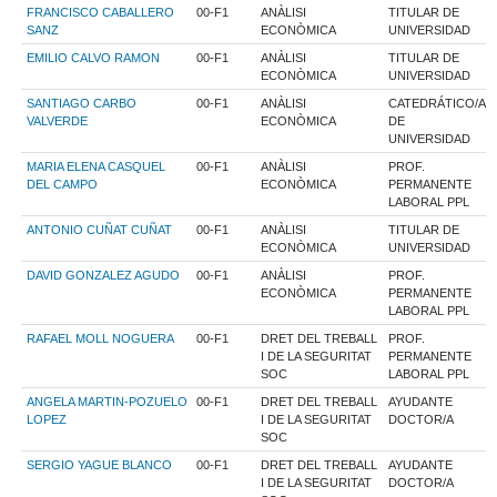
FRANCISCO CABALLERO
00-F1
ANÀLISI
TITULAR DE
SANZ
ECONÒMICA
UNIVERSIDAD
EMILIO CALVO RAMON
00-F1
ANÀLISI
TITULAR DE
ECONÒMICA
UNIVERSIDAD
SANTIAGO CARBO
00-F1
ANÀLISI
CATEDRÁTICO/A
VALVERDE
ECONÒMICA
DE
UNIVERSIDAD
MARIA ELENA CASQUEL
00-F1
ANÀLISI
PROF.
DEL CAMPO
ECONÒMICA
PERMANENTE
LABORAL PPL
ANTONIO CUÑAT CUÑAT
00-F1
ANÀLISI
TITULAR DE
ECONÒMICA
UNIVERSIDAD
DAVID GONZALEZ AGUDO
00-F1
ANÀLISI
PROF.
ECONÒMICA
PERMANENTE
LABORAL PPL
RAFAEL MOLL NOGUERA
00-F1
DRET DEL TREBALL
PROF.
I DE LA SEGURITAT
PERMANENTE
SOC
LABORAL PPL
ANGELA MARTIN-POZUELO
00-F1
DRET DEL TREBALL
AYUDANTE
LOPEZ
I DE LA SEGURITAT
DOCTOR/A
SOC
SERGIO YAGUE BLANCO
00-F1
DRET DEL TREBALL
AYUDANTE
I DE LA SEGURITAT
DOCTOR/A