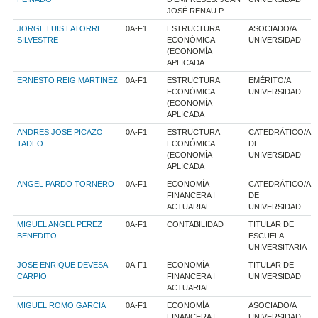
JOSÉ RENAU P
JORGE LUIS LATORRE
0A-F1
ESTRUCTURA
ASOCIADO/A
SILVESTRE
ECONÓMICA
UNIVERSIDAD
(ECONOMÍA
APLICADA
ERNESTO REIG MARTINEZ
0A-F1
ESTRUCTURA
EMÉRITO/A
ECONÓMICA
UNIVERSIDAD
(ECONOMÍA
APLICADA
ANDRES JOSE PICAZO
0A-F1
ESTRUCTURA
CATEDRÁTICO/A
TADEO
ECONÓMICA
DE
(ECONOMÍA
UNIVERSIDAD
APLICADA
ANGEL PARDO TORNERO
0A-F1
ECONOMÍA
CATEDRÁTICO/A
FINANCERA I
DE
ACTUARIAL
UNIVERSIDAD
MIGUEL ANGEL PEREZ
0A-F1
CONTABILIDAD
TITULAR DE
BENEDITO
ESCUELA
UNIVERSITARIA
JOSE ENRIQUE DEVESA
0A-F1
ECONOMÍA
TITULAR DE
CARPIO
FINANCERA I
UNIVERSIDAD
ACTUARIAL
MIGUEL ROMO GARCIA
0A-F1
ECONOMÍA
ASOCIADO/A
FINANCERA I
UNIVERSIDAD