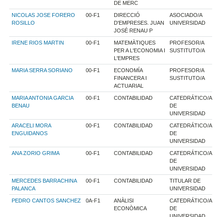
DE MERC
NICOLAS JOSE FORERO
00-F1
DIRECCIÓ
ASOCIADO/A
ROSILLO
D'EMPRESES. JUAN
UNIVERSIDAD
JOSÉ RENAU P
IRENE RIOS MARTIN
00-F1
MATEMÀTIQUES
PROFESOR/A
PER A L'ECONOMIA I
SUSTITUTO/A
L'EMPRES
MARIA SERRA SORIANO
00-F1
ECONOMÍA
PROFESOR/A
FINANCERA I
SUSTITUTO/A
ACTUARIAL
MARIA ANTONIA GARCIA
00-F1
CONTABILIDAD
CATEDRÁTICO/A
BENAU
DE
UNIVERSIDAD
ARACELI MORA
00-F1
CONTABILIDAD
CATEDRÁTICO/A
ENGUIDANOS
DE
UNIVERSIDAD
ANA ZORIO GRIMA
00-F1
CONTABILIDAD
CATEDRÁTICO/A
DE
UNIVERSIDAD
MERCEDES BARRACHINA
00-F1
CONTABILIDAD
TITULAR DE
PALANCA
UNIVERSIDAD
PEDRO CANTOS SANCHEZ
0A-F1
ANÀLISI
CATEDRÁTICO/A
ECONÒMICA
DE
UNIVERSIDAD