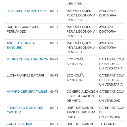
L'EMPRES
PAULA SEGURA MARTINEZ
00-F1
MATEMÀTIQUES
AYUDANTE
PER A L'ECONOMIA I
DOCTOR/A
L'EMPRES
RAQUEL GARRIGUES
00-F1
MATEMÀTIQUES
AYUDANTE
FERNANDEZ
PER A L'ECONOMIA I
DOCTOR/A
L'EMPRES
ANGELA SEBASTIA
00-F1
MATEMÀTIQUES
AYUDANTE
BARGUES
PER A L'ECONOMIA I
DOCTOR/A
L'EMPRES
PEDRO CILLERO SALOMON
00-F1
ECONOMÍA
CATEDRÁTICO/A
APLICADA
DE ESCUELA
UNIVERSITARIA
LUCIA RAMIREZ BAYARRI
00-F1
ECONOMÍA
CATEDRÁTICO/A
APLICADA
DE ESCUELA
UNIVERSITARIA
AMPARO CERVERA TAULET
00-F1
COMERCIALIZACIÓN
CATEDRÁTICO/A
E INVESTIGACIÓN
DE
DE MERC
UNIVERSIDAD
FRANCISCO GONZALEZ
00-F1
DRET MERCANTIL
CATEDRÁTICO/A
CASTILLA
'MANUEL BROSETA
DE
PONT'
UNIVERSIDAD
CARLOS SALINAS
00-F1
DRET MERCANTIL
TITULAR DE