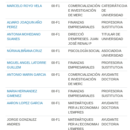
MARCELO ROYO VELA
00-F1
COMERCIALIZACIÓN
CATEDRÁTICO/A
E INVESTIGACIÓN
DE
DE MERC
UNIVERSIDAD
ALVARO JOAQUIN AÑO
00-F1
FINANZAS
PROFESOR/A
PEREZ
EMPRESARIALES
SUSTITUTO/A
ANTONIA MOHEDANO
00-F1
DIRECCIÓ
TITULAR DE
SUANES
D'EMPRESES. JUAN
UNIVERSIDAD
JOSÉ RENAU P
NÚRIA ALBIÑANA CRUZ
00-F1
PSICOLOGÍA SOCIAL
ASOCIADO/A
UNIVERSIDAD
MIGUEL ANGEL LATORRE
00-F1
FINANZAS
PROFESOR/A
GUILLEM
EMPRESARIALES
SUSTITUTO/A
ANTONIO MARIN GARCIA
00-F1
COMERCIALIZACIÓN
AYUDANTE
E INVESTIGACIÓN
DOCTOR/A
DE MERC
MARIA HERNANDEZ
00-F1
FINANZAS
PROFESOR/A
GIMENEZ
EMPRESARIALES
SUSTITUTO/A
AARON LOPEZ GARCIA
00-F1
MATEMÀTIQUES
AYUDANTE
PER A L'ECONOMIA I
DOCTOR/A
L'EMPRES
JORGE GONZALEZ
00-F1
MATEMÀTIQUES
AYUDANTE
ANDRES
PER A L'ECONOMIA I
DOCTOR/A
L'EMPRES