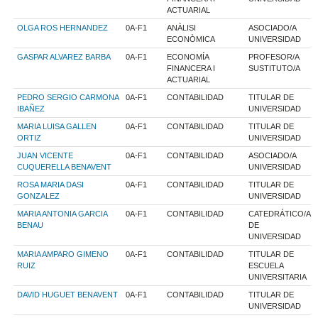
ACTUARIAL
OLGA ROS HERNANDEZ
0A-F1
ANÀLISI
ASOCIADO/A
ECONÒMICA
UNIVERSIDAD
GASPAR ALVAREZ BARBA
0A-F1
ECONOMÍA
PROFESOR/A
FINANCERA I
SUSTITUTO/A
ACTUARIAL
PEDRO SERGIO CARMONA
0A-F1
CONTABILIDAD
TITULAR DE
IBAÑEZ
UNIVERSIDAD
MARIA LUISA GALLEN
0A-F1
CONTABILIDAD
TITULAR DE
ORTIZ
UNIVERSIDAD
JUAN VICENTE
0A-F1
CONTABILIDAD
ASOCIADO/A
CUQUERELLA BENAVENT
UNIVERSIDAD
ROSA MARIA DASI
0A-F1
CONTABILIDAD
TITULAR DE
GONZALEZ
UNIVERSIDAD
MARIA ANTONIA GARCIA
0A-F1
CONTABILIDAD
CATEDRÁTICO/A
BENAU
DE
UNIVERSIDAD
MARIA AMPARO GIMENO
0A-F1
CONTABILIDAD
TITULAR DE
RUIZ
ESCUELA
UNIVERSITARIA
DAVID HUGUET BENAVENT
0A-F1
CONTABILIDAD
TITULAR DE
UNIVERSIDAD