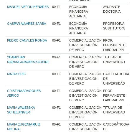
MANUEL VERDU HENARES
00-F1
ECONOMÍA
AYUDANTE
FINANCERA I
DOCTOR/A
ACTUARIAL
GASPAR ALVAREZ BARBA
00-F1
ECONOMÍA
PROFESOR/A
FINANCERA I
SUSTITUTO/A
ACTUARIAL
PEDRO CANALES RONDA
00-F1
COMERCIALIZACIÓN
PROF.
E INVESTIGACIÓN
PERMANENTE
DE MERC
LABORAL PPL
YEAMDUAN
00-F1
COMERCIALIZACIÓN
TITULAR DE
NARANGAJAVANA KAOSIRI
E INVESTIGACIÓN
UNIVERSIDAD
DE MERC
MAJA SERIC
00-F1
COMERCIALIZACIÓN
CATEDRÁTICO/A
E INVESTIGACIÓN
DE
DE MERC
UNIVERSIDAD
CRISTINA ARAGONES
00-F1
COMERCIALIZACIÓN
PROF.
JERICO
E INVESTIGACIÓN
PERMANENTE
DE MERC
LABORAL PPL
MARIA WALESSKA
00-F1
COMERCIALIZACIÓN
TITULAR DE
SCHLESINGER
E INVESTIGACIÓN
UNIVERSIDAD
DE MERC
MARIA EUGENIA RUIZ
00-F1
COMERCIALIZACIÓN
CATEDRÁTICO/A
MOLINA
E INVESTIGACIÓN
DE