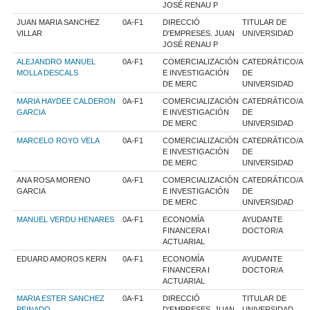
JOSÉ RENAU P
JUAN MARIA SANCHEZ
0A-F1
DIRECCIÓ
TITULAR DE
VILLAR
D'EMPRESES. JUAN
UNIVERSIDAD
JOSÉ RENAU P
ALEJANDRO MANUEL
0A-F1
COMERCIALIZACIÓN
CATEDRÁTICO/A
MOLLA DESCALS
E INVESTIGACIÓN
DE
DE MERC
UNIVERSIDAD
MARIA HAYDEE CALDERON
0A-F1
COMERCIALIZACIÓN
CATEDRÁTICO/A
GARCIA
E INVESTIGACIÓN
DE
DE MERC
UNIVERSIDAD
MARCELO ROYO VELA
0A-F1
COMERCIALIZACIÓN
CATEDRÁTICO/A
E INVESTIGACIÓN
DE
DE MERC
UNIVERSIDAD
ANA ROSA MORENO
0A-F1
COMERCIALIZACIÓN
CATEDRÁTICO/A
GARCIA
E INVESTIGACIÓN
DE
DE MERC
UNIVERSIDAD
MANUEL VERDU HENARES
0A-F1
ECONOMÍA
AYUDANTE
FINANCERA I
DOCTOR/A
ACTUARIAL
EDUARD AMOROS KERN
0A-F1
ECONOMÍA
AYUDANTE
FINANCERA I
DOCTOR/A
ACTUARIAL
MARIA ESTER SANCHEZ
0A-F1
DIRECCIÓ
TITULAR DE
PEINADO
D'EMPRESES. JUAN
UNIVERSIDAD