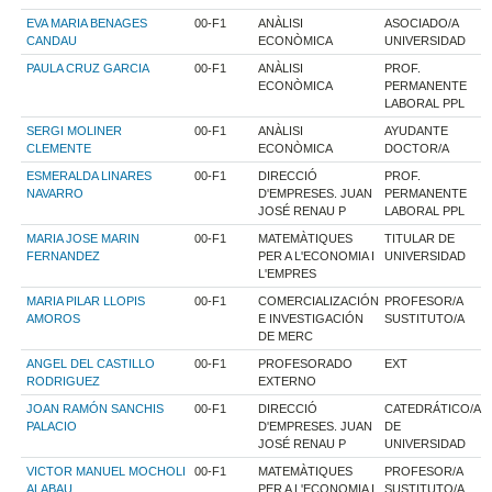
EVA MARIA BENAGES
00-F1
ANÀLISI
ASOCIADO/A
CANDAU
ECONÒMICA
UNIVERSIDAD
PAULA CRUZ GARCIA
00-F1
ANÀLISI
PROF.
ECONÒMICA
PERMANENTE
LABORAL PPL
SERGI MOLINER
00-F1
ANÀLISI
AYUDANTE
CLEMENTE
ECONÒMICA
DOCTOR/A
ESMERALDA LINARES
00-F1
DIRECCIÓ
PROF.
NAVARRO
D'EMPRESES. JUAN
PERMANENTE
JOSÉ RENAU P
LABORAL PPL
MARIA JOSE MARIN
00-F1
MATEMÀTIQUES
TITULAR DE
FERNANDEZ
PER A L'ECONOMIA I
UNIVERSIDAD
L'EMPRES
MARIA PILAR LLOPIS
00-F1
COMERCIALIZACIÓN
PROFESOR/A
AMOROS
E INVESTIGACIÓN
SUSTITUTO/A
DE MERC
ANGEL DEL CASTILLO
00-F1
PROFESORADO
EXT
RODRIGUEZ
EXTERNO
JOAN RAMÓN SANCHIS
00-F1
DIRECCIÓ
CATEDRÁTICO/A
PALACIO
D'EMPRESES. JUAN
DE
JOSÉ RENAU P
UNIVERSIDAD
VICTOR MANUEL MOCHOLI
00-F1
MATEMÀTIQUES
PROFESOR/A
ALABAU
PER A L'ECONOMIA I
SUSTITUTO/A