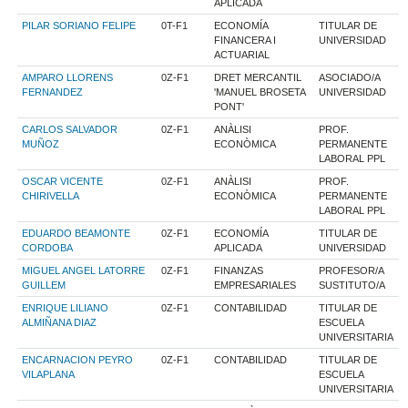
APLICADA
PILAR SORIANO FELIPE
0T-F1
ECONOMÍA
TITULAR DE
FINANCERA I
UNIVERSIDAD
ACTUARIAL
AMPARO LLORENS
0Z-F1
DRET MERCANTIL
ASOCIADO/A
FERNANDEZ
'MANUEL BROSETA
UNIVERSIDAD
PONT'
CARLOS SALVADOR
0Z-F1
ANÀLISI
PROF.
MUÑOZ
ECONÒMICA
PERMANENTE
LABORAL PPL
OSCAR VICENTE
0Z-F1
ANÀLISI
PROF.
CHIRIVELLA
ECONÒMICA
PERMANENTE
LABORAL PPL
EDUARDO BEAMONTE
0Z-F1
ECONOMÍA
TITULAR DE
CORDOBA
APLICADA
UNIVERSIDAD
MIGUEL ANGEL LATORRE
0Z-F1
FINANZAS
PROFESOR/A
GUILLEM
EMPRESARIALES
SUSTITUTO/A
ENRIQUE LILIANO
0Z-F1
CONTABILIDAD
TITULAR DE
ALMIÑANA DIAZ
ESCUELA
UNIVERSITARIA
ENCARNACION PEYRO
0Z-F1
CONTABILIDAD
TITULAR DE
VILAPLANA
ESCUELA
UNIVERSITARIA