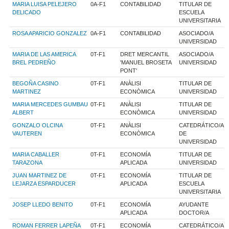
MARIA LUISA PELEJERO
0A-F1
CONTABILIDAD
TITULAR DE
DELICADO
ESCUELA
UNIVERSITARIA
ROSA APARICIO GONZALEZ
0A-F1
CONTABILIDAD
ASOCIADO/A
UNIVERSIDAD
MARIA DE LAS AMERICA
0T-F1
DRET MERCANTIL
ASOCIADO/A
BREL PEDREÑO
'MANUEL BROSETA
UNIVERSIDAD
PONT'
BEGOÑA CASINO
0T-F1
ANÀLISI
TITULAR DE
MARTINEZ
ECONÒMICA
UNIVERSIDAD
MARIA MERCEDES GUMBAU
0T-F1
ANÀLISI
TITULAR DE
ALBERT
ECONÒMICA
UNIVERSIDAD
GONZALO OLCINA
0T-F1
ANÀLISI
CATEDRÁTICO/A
VAUTEREN
ECONÒMICA
DE
UNIVERSIDAD
MARIA CABALLER
0T-F1
ECONOMÍA
TITULAR DE
TARAZONA
APLICADA
UNIVERSIDAD
JUAN MARTINEZ DE
0T-F1
ECONOMÍA
TITULAR DE
LEJARZA ESPARDUCER
APLICADA
ESCUELA
UNIVERSITARIA
JOSEP LLEDO BENITO
0T-F1
ECONOMÍA
AYUDANTE
APLICADA
DOCTOR/A
ROMAN FERRER LAPEÑA
0T-F1
ECONOMÍA
CATEDRÁTICO/A