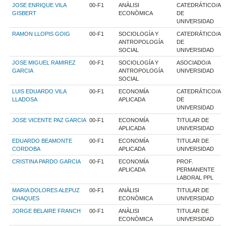
JOSE ENRIQUE VILA
00-F1
ANÀLISI
CATEDRÁTICO/A
GISBERT
ECONÒMICA
DE
UNIVERSIDAD
RAMON LLOPIS GOIG
00-F1
SOCIOLOGÍA Y
CATEDRÁTICO/A
ANTROPOLOGÍA
DE
SOCIAL
UNIVERSIDAD
JOSE MIGUEL RAMIREZ
00-F1
SOCIOLOGÍA Y
ASOCIADO/A
GARCIA
ANTROPOLOGÍA
UNIVERSIDAD
SOCIAL
LUIS EDUARDO VILA
00-F1
ECONOMÍA
CATEDRÁTICO/A
LLADOSA
APLICADA
DE
UNIVERSIDAD
JOSE VICENTE PAZ GARCIA
00-F1
ECONOMÍA
TITULAR DE
APLICADA
UNIVERSIDAD
EDUARDO BEAMONTE
00-F1
ECONOMÍA
TITULAR DE
CORDOBA
APLICADA
UNIVERSIDAD
CRISTINA PARDO GARCIA
00-F1
ECONOMÍA
PROF.
APLICADA
PERMANENTE
LABORAL PPL
MARIA DOLORES ALEPUZ
00-F1
ANÀLISI
TITULAR DE
CHAQUES
ECONÒMICA
UNIVERSIDAD
JORGE BELAIRE FRANCH
00-F1
ANÀLISI
TITULAR DE
ECONÒMICA
UNIVERSIDAD