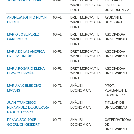
JULIA A BONETE LOPEZ
00-F1
DRET MERCANTIL
TITULAR DE
'MANUEL BROSETA
ESCUELA
PONT'
UNIVERSITARIA
ANDREW JOHN O FLYNN
00-F1
DRET MERCANTIL
AYUDANTE
BRIGHT
'MANUEL BROSETA
DOCTOR/A
PONT'
MARIO JOSE PEREZ
00-F1
DRET MERCANTIL
ASOCIADO/A
GARRIGUES
'MANUEL BROSETA
UNIVERSIDAD
PONT'
MARIA DE LAS AMERICA
00-F1
DRET MERCANTIL
ASOCIADO/A
BREL PEDREÑO
'MANUEL BROSETA
UNIVERSIDAD
PONT'
MARIA ROSARIO ELENA
00-F1
DRET MERCANTIL
ASOCIADO/A
BLASCO ESPAÑA
'MANUEL BROSETA
UNIVERSIDAD
PONT'
MARIA ANGELES DIAZ
00-F1
ANÀLISI
PROF.
MAYANS
ECONÒMICA
PERMANENTE
LABORAL PPL
JUAN FRANCISCO
00-F1
ANÀLISI
TITULAR DE
FERNANDEZ DE GUEVARA
ECONÒMICA
UNIVERSIDAD
RADOSELOVICS
FRANCISCO JOSE
00-F1
ANÀLISI
CATEDRÁTICO/A
GOERLICH GISBERT
ECONÒMICA
DE
UNIVERSIDAD