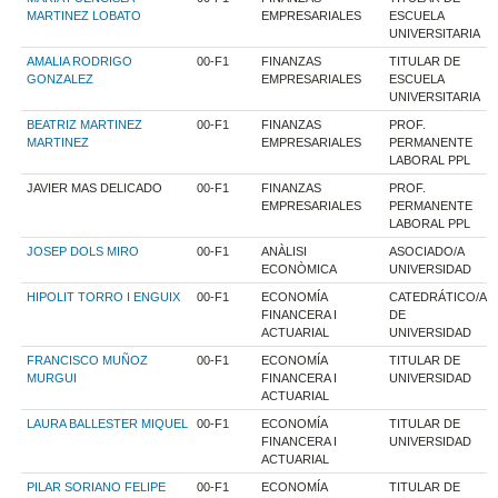
MARTINEZ LOBATO
EMPRESARIALES
ESCUELA
UNIVERSITARIA
AMALIA RODRIGO
00-F1
FINANZAS
TITULAR DE
GONZALEZ
EMPRESARIALES
ESCUELA
UNIVERSITARIA
BEATRIZ MARTINEZ
00-F1
FINANZAS
PROF.
MARTINEZ
EMPRESARIALES
PERMANENTE
LABORAL PPL
JAVIER MAS DELICADO
00-F1
FINANZAS
PROF.
EMPRESARIALES
PERMANENTE
LABORAL PPL
JOSEP DOLS MIRO
00-F1
ANÀLISI
ASOCIADO/A
ECONÒMICA
UNIVERSIDAD
HIPOLIT TORRO I ENGUIX
00-F1
ECONOMÍA
CATEDRÁTICO/A
FINANCERA I
DE
ACTUARIAL
UNIVERSIDAD
FRANCISCO MUÑOZ
00-F1
ECONOMÍA
TITULAR DE
MURGUI
FINANCERA I
UNIVERSIDAD
ACTUARIAL
LAURA BALLESTER MIQUEL
00-F1
ECONOMÍA
TITULAR DE
FINANCERA I
UNIVERSIDAD
ACTUARIAL
PILAR SORIANO FELIPE
00-F1
ECONOMÍA
TITULAR DE