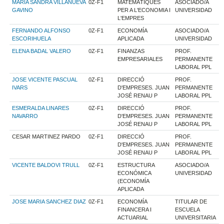
MARIA SANDRA VILLANUEVA
0Z-F1
MATEMÀTIQUES
ASOCIADO/A
GAVINO
PER A L'ECONOMIA I
UNIVERSIDAD
L'EMPRES
FERNANDO ALFONSO
0Z-F1
ECONOMÍA
ASOCIADO/A
ESCORIHUELA
APLICADA
UNIVERSIDAD
ELENA BADAL VALERO
0Z-F1
FINANZAS
PROF.
EMPRESARIALES
PERMANENTE
LABORAL PPL
JOSE VICENTE PASCUAL
0Z-F1
DIRECCIÓ
PROF.
IVARS
D'EMPRESES. JUAN
PERMANENTE
JOSÉ RENAU P
LABORAL PPL
ESMERALDA LINARES
0Z-F1
DIRECCIÓ
PROF.
NAVARRO
D'EMPRESES. JUAN
PERMANENTE
JOSÉ RENAU P
LABORAL PPL
CESAR MARTINEZ PARDO
0Z-F1
DIRECCIÓ
PROF.
D'EMPRESES. JUAN
PERMANENTE
JOSÉ RENAU P
LABORAL PPL
VICENTE BALDOVI TRULL
0Z-F1
ESTRUCTURA
ASOCIADO/A
ECONÓMICA
UNIVERSIDAD
(ECONOMÍA
APLICADA
JOSE MARIA SANCHEZ DIAZ
0Z-F1
ECONOMÍA
TITULAR DE
FINANCERA I
ESCUELA
ACTUARIAL
UNIVERSITARIA