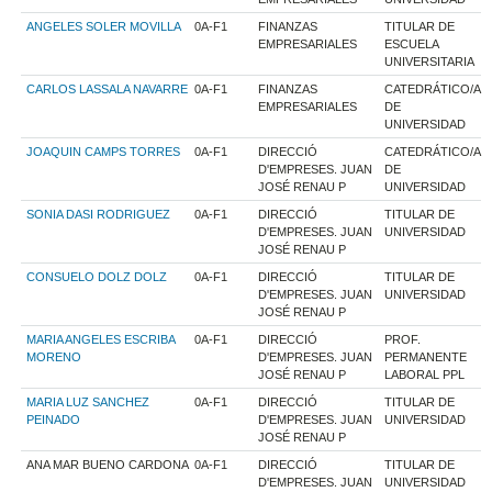
ANGELES SOLER MOVILLA
0A-F1
FINANZAS
TITULAR DE
EMPRESARIALES
ESCUELA
UNIVERSITARIA
CARLOS LASSALA NAVARRE
0A-F1
FINANZAS
CATEDRÁTICO/A
EMPRESARIALES
DE
UNIVERSIDAD
JOAQUIN CAMPS TORRES
0A-F1
DIRECCIÓ
CATEDRÁTICO/A
D'EMPRESES. JUAN
DE
JOSÉ RENAU P
UNIVERSIDAD
SONIA DASI RODRIGUEZ
0A-F1
DIRECCIÓ
TITULAR DE
D'EMPRESES. JUAN
UNIVERSIDAD
JOSÉ RENAU P
CONSUELO DOLZ DOLZ
0A-F1
DIRECCIÓ
TITULAR DE
D'EMPRESES. JUAN
UNIVERSIDAD
JOSÉ RENAU P
MARIA ANGELES ESCRIBA
0A-F1
DIRECCIÓ
PROF.
MORENO
D'EMPRESES. JUAN
PERMANENTE
JOSÉ RENAU P
LABORAL PPL
MARIA LUZ SANCHEZ
0A-F1
DIRECCIÓ
TITULAR DE
PEINADO
D'EMPRESES. JUAN
UNIVERSIDAD
JOSÉ RENAU P
ANA MAR BUENO CARDONA
0A-F1
DIRECCIÓ
TITULAR DE
D'EMPRESES. JUAN
UNIVERSIDAD