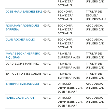
FINANCERA I
UNIVERSIDAD
ACTUARIAL
JOSE MARIA SANCHEZ DIAZ
00-F1
ECONOMÍA
TITULAR DE
FINANCERA I
ESCUELA
ACTUARIAL
UNIVERSITARIA
ROSA MARIA RODRIGUEZ
00-F1
ECONOMÍA
ASOCIADO/A
BARRERA
FINANCERA I
UNIVERSIDAD
ACTUARIAL
JUAN ROCHER MOLIO
00-F1
ECONOMÍA
ASOCIADO/A
FINANCERA I
UNIVERSIDAD
ACTUARIAL
MARIA BEGOÑA HERRERO
00-F1
FINANZAS
TITULAR DE
PIQUERAS
EMPRESARIALES
UNIVERSIDAD
JORDI LLOPIS MARTINEZ
00-F1
FINANZAS
TITULAR DE
EMPRESARIALES
UNIVERSIDAD
ENRIQUE TORRES CUEVAS
00-F1
FINANZAS
TITULAR DE
EMPRESARIALES
UNIVERSIDAD
SABRINA FEMENIA MULET
00-F1
DIRECCIÓ
ASOCIADO/A
D'EMPRESES. JUAN
UNIVERSIDAD
JOSÉ RENAU P
ISABEL GAUSI CAROT
00-F1
DIRECCIÓ
ASOCIADO/A
D'EMPRESES. JUAN
UNIVERSIDAD
JOSÉ RENAU P