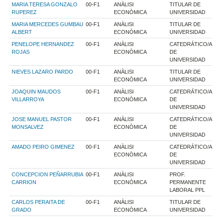
MARIA TERESA GONZALO
00-F1
ANÀLISI
TITULAR DE
RUPEREZ
ECONÒMICA
UNIVERSIDAD
MARIA MERCEDES GUMBAU
00-F1
ANÀLISI
TITULAR DE
ALBERT
ECONÒMICA
UNIVERSIDAD
PENELOPE HERNANDEZ
00-F1
ANÀLISI
CATEDRÁTICO/A
ROJAS
ECONÒMICA
DE
UNIVERSIDAD
NIEVES LAZARO PARDO
00-F1
ANÀLISI
TITULAR DE
ECONÒMICA
UNIVERSIDAD
JOAQUIN MAUDOS
00-F1
ANÀLISI
CATEDRÁTICO/A
VILLARROYA
ECONÒMICA
DE
UNIVERSIDAD
JOSE MANUEL PASTOR
00-F1
ANÀLISI
CATEDRÁTICO/A
MONSALVEZ
ECONÒMICA
DE
UNIVERSIDAD
AMADO PEIRO GIMENEZ
00-F1
ANÀLISI
CATEDRÁTICO/A
ECONÒMICA
DE
UNIVERSIDAD
CONCEPCION PEÑARRUBIA
00-F1
ANÀLISI
PROF.
CARRION
ECONÒMICA
PERMANENTE
LABORAL PPL
CARLOS PERAITA DE
00-F1
ANÀLISI
TITULAR DE
GRADO
ECONÒMICA
UNIVERSIDAD