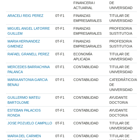
FINANCERA I
DE
ACTUARIAL
UNIVERSIDAD
ARACELI REIG PEREZ
0T-F1
FINANZAS
TITULAR DE
EMPRESARIALES
UNIVERSIDAD
MIGUEL ANGEL LATORRE
0T-F1
FINANZAS
PROFESOR/A
GUILLEM
EMPRESARIALES
SUSTITUTO/A
MARIA HERNANDEZ
0T-F1
FINANZAS
PROFESOR/A
GIMENEZ
EMPRESARIALES
SUSTITUTO/A
RAFAEL GRANELL PEREZ
0T-F1
ECONOMÍA
TITULAR DE
APLICADA
UNIVERSIDAD
MERCEDES BARRACHINA
0T-F1
CONTABILIDAD
TITULAR DE
PALANCA
UNIVERSIDAD
MARIA ANTONIA GARCIA
0T-F1
CONTABILIDAD
CATEDRÁTICO/A
BENAU
DE
UNIVERSIDAD
GUILLERMO MATEU
0T-F1
CONTABILIDAD
AYUDANTE
BARTOLOME
DOCTOR/A
ESTEBAN PALACIOS
0T-F1
CONTABILIDAD
AYUDANTE
RONDA
DOCTOR/A
JOSE POZUELO CAMPILLO
0T-F1
CONTABILIDAD
TITULAR DE
UNIVERSIDAD
MARIA DEL CARMEN
0T-F1
CONTABILIDAD
TITULAR DE