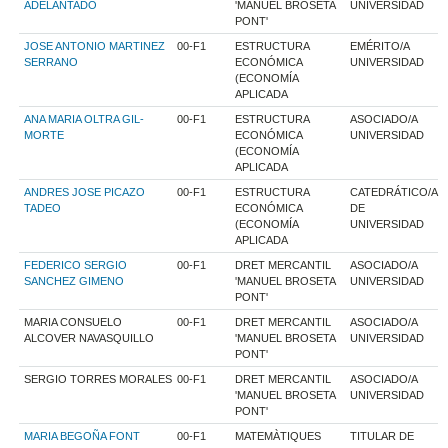
ADELANTADO
'MANUEL BROSETA
UNIVERSIDAD
PONT'
JOSE ANTONIO MARTINEZ
00-F1
ESTRUCTURA
EMÉRITO/A
SERRANO
ECONÓMICA
UNIVERSIDAD
(ECONOMÍA
APLICADA
ANA MARIA OLTRA GIL-
00-F1
ESTRUCTURA
ASOCIADO/A
MORTE
ECONÓMICA
UNIVERSIDAD
(ECONOMÍA
APLICADA
ANDRES JOSE PICAZO
00-F1
ESTRUCTURA
CATEDRÁTICO/A
TADEO
ECONÓMICA
DE
(ECONOMÍA
UNIVERSIDAD
APLICADA
FEDERICO SERGIO
00-F1
DRET MERCANTIL
ASOCIADO/A
SANCHEZ GIMENO
'MANUEL BROSETA
UNIVERSIDAD
PONT'
MARIA CONSUELO
00-F1
DRET MERCANTIL
ASOCIADO/A
ALCOVER NAVASQUILLO
'MANUEL BROSETA
UNIVERSIDAD
PONT'
SERGIO TORRES MORALES
00-F1
DRET MERCANTIL
ASOCIADO/A
'MANUEL BROSETA
UNIVERSIDAD
PONT'
MARIA BEGOÑA FONT
00-F1
MATEMÀTIQUES
TITULAR DE