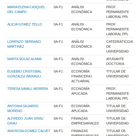
MARIA ELENA CASQUEL
0A-F1
ANÀLISI
PROF.
DEL CAMPO
ECONÒMICA
PERMANENTE
LABORAL PPL
ALICIA GOMEZ TELLO
0A-F1
ANÀLISI
PROF.
ECONÒMICA
PERMANENTE
LABORAL PPL
LORENZO SERRANO
0A-F1
ANÀLISI
CATEDRÁTICO/A
MARTINEZ
ECONÒMICA
DE
UNIVERSIDAD
MARTA SOLAZ ALAMA
0A-F1
ANÀLISI
AYUDANTE
ECONÒMICA
DOCTOR/A
EUSEBIO CRISTOBAL
0A-F1
ECONOMÍA
TITULAR DE
GONZALEZ BAIXAULI
FINANCERA I
UNIVERSIDAD
ACTUARIAL
TERESA SAVALL MORERA
0A-F1
ECONOMÍA
PROF.
APLICADA
PERMANENTE
LABORAL PPL
ANTONIA SAJARDO
0A-F1
ECONOMÍA
TITULAR DE
MORENO
APLICADA
UNIVERSIDAD
ALFREDO JUAN GRAU
0A-F1
FINANZAS
TITULAR DE
GRAU
EMPRESARIALES
UNIVERSIDAD
ANA ROSA GOMEZ CALVET
0A-F1
FINANZAS
TITULAR DE
EMPRESARIALES
UNIVERSIDAD