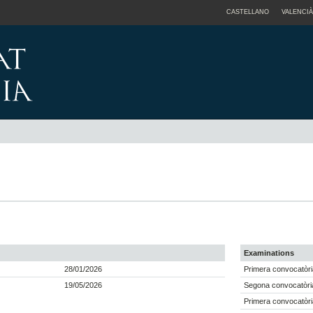
CASTELLANO
VALENCIÀ
Examinations
28/01/2026
Primera convocatòri
19/05/2026
Segona convocatòri
Primera convocatòri