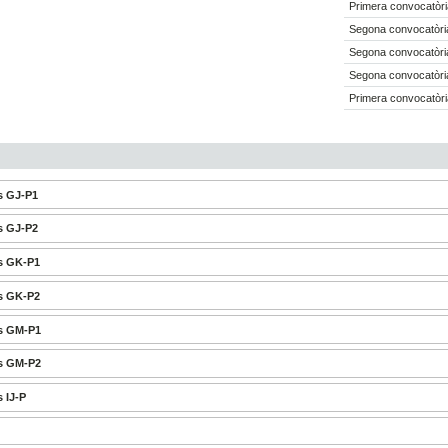
Primera convocatòri
Segona convocatòri
Segona convocatòri
Segona convocatòri
Primera convocatòri
s GJ-P1
s GJ-P2
s GK-P1
s GK-P2
es GM-P1
es GM-P2
 IJ-P