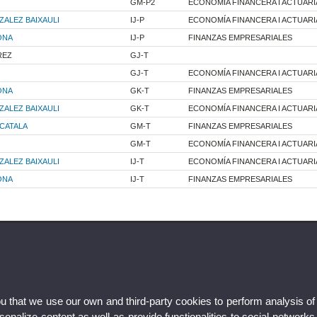
GM-P2
ECONOMÍA FINANCERA I ACTUARI
ALEZ BAIXAULI
IJ-P
ECONOMÍA FINANCERA I ACTUARI
ONA
IJ-P
FINANZAS EMPRESARIALES
REZ
GJ-T
GJ-T
ECONOMÍA FINANCERA I ACTUARI
ONA
GK-T
FINANZAS EMPRESARIALES
ALEZ BAIXAULI
GK-T
ECONOMÍA FINANCERA I ACTUARI
CATALA
GM-T
FINANZAS EMPRESARIALES
GM-T
ECONOMÍA FINANCERA I ACTUARI
ALEZ BAIXAULI
IJ-T
ECONOMÍA FINANCERA I ACTUARI
ONA
IJ-T
FINANZAS EMPRESARIALES
ou that we use our own and third-party cookies to perform analysis of
nalize content,as well as provide functionalities to social networks