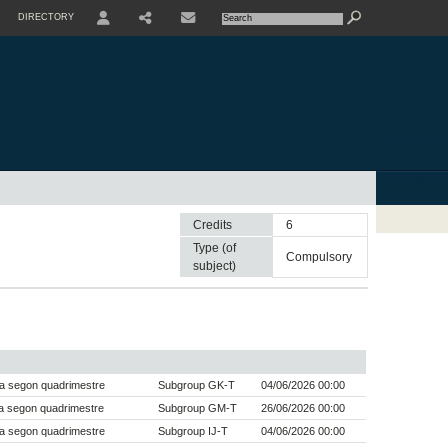
DIRECTORY
USER
SHARE
CONTACTE
Credits
6
Type (of
compulsory
subject)
a segon quadrimestre
Subgroup GK-T
04/06/2026 00:00
a segon quadrimestre
Subgroup GM-T
26/06/2026 00:00
a segon quadrimestre
Subgroup IJ-T
04/06/2026 00:00