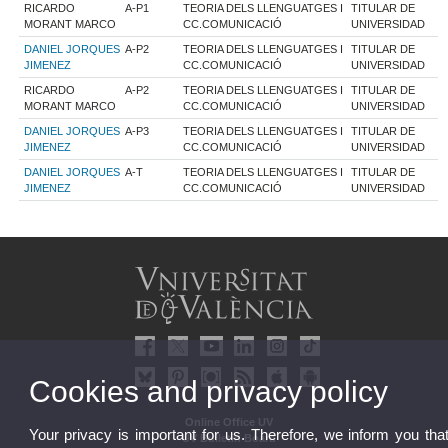
RICARDO
A-P1
TEORIA DELS LLENGUATGES I
TITULAR DE
MORANT MARCO
CC.COMUNICACIÓ
UNIVERSIDAD
DANIEL JORQUES
A-P2
TEORIA DELS LLENGUATGES I
TITULAR DE
JIMENEZ
CC.COMUNICACIÓ
UNIVERSIDAD
RICARDO
A-P2
TEORIA DELS LLENGUATGES I
TITULAR DE
MORANT MARCO
CC.COMUNICACIÓ
UNIVERSIDAD
DANIEL JORQUES
A-P3
TEORIA DELS LLENGUATGES I
TITULAR DE
JIMENEZ
CC.COMUNICACIÓ
UNIVERSIDAD
DANIEL JORQUES
A-T
TEORIA DELS LLENGUATGES I
TITULAR DE
JIMENEZ
CC.COMUNICACIÓ
UNIVERSIDAD
Cookies and privacy policy
Online Office UV
Your privacy is important for us. Therefore, we inform you tha
UV Bulletin Board