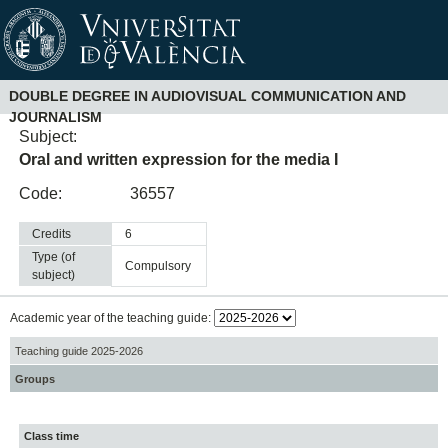
DOUBLE DEGREE IN AUDIOVISUAL COMMUNICATION AND
JOURNALISM
Subject:
Oral and written expression for the media I
Code:
36557
Credits
6
Type (of
compulsory
subject)
Academic year of the teaching guide:
Teaching guide 2025-2026
Groups
Class time