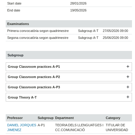
Start date
28/01/2026
End date
19/05/2026
Examinations
Primera convocatòria segon quadrimestre
Subgroup A-T
27/05/2026 09:00
Segona convocatòria segon quadrimestre
Subgroup A-T
25/06/2026 09:00
Subgroup
Group Classroom practices A-P1
Group Classroom practices A-P2
Group Classroom practices A-P3
Group Theory A-T
Professor
Subgroup
Department
Category
DANIEL JORQUES
A-P1
TEORIA DELS LLENGUATGES I
TITULAR DE
JIMENEZ
CC.COMUNICACIÓ
UNIVERSIDAD