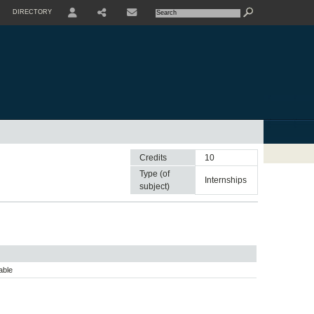
DIRECTORY
USER
SHARE
CONTACTE
Credits
10
Type (of
internships
subject)
able