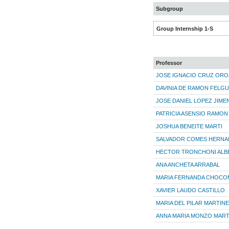
Subgroup
Group Internship 1-S
Professor
JOSE IGNACIO CRUZ OR
DAVINIA DE RAMON FELG
JOSE DANIEL LOPEZ JIME
PATRICIA ASENSIO RAMON
JOSHUA BENEITE MARTI
SALVADOR COMES HERNA
HECTOR TRONCHONI ALB
ANA ANCHETA ARRABAL
MARIA FERNANDA CHOCO
XAVIER LAUDO CASTILLO
MARIA DEL PILAR MARTIN
ANNA MARIA MONZO MART