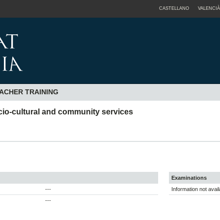
CASTELLANO
VALENCIÀ
ACHER TRAINING
ocio-cultural and community services
Examinations
---
Information not avail
---