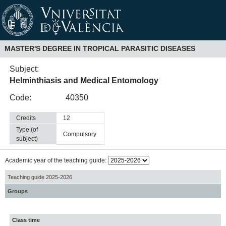
MASTER'S DEGREE IN TROPICAL PARASITIC DISEASES
Subject:
Helminthiasis and Medical Entomology
Code:
40350
Credits
12
Type (of
compulsory
subject)
Academic year of the teaching guide:
Teaching guide 2025-2026
Groups
Class time