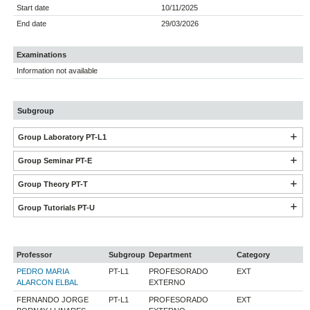
Start date
10/11/2025
End date
29/03/2026
Examinations
Information not available
Subgroup
Group Laboratory PT-L1
Group Seminar PT-E
Group Theory PT-T
Group Tutorials PT-U
Professor
Subgroup
Department
Category
PEDRO MARIA
PT-L1
PROFESORADO
EXT
ALARCON ELBAL
EXTERNO
FERNANDO JORGE
PT-L1
PROFESORADO
EXT