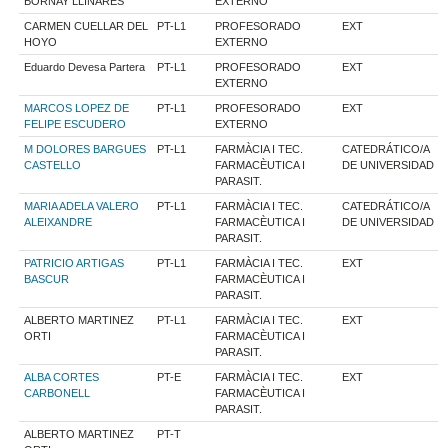
BORNAY LLINARES
EXTERNO
CARMEN CUELLAR DEL
PT-L1
PROFESORADO
EXT
HOYO
EXTERNO
Eduardo Devesa Partera
PT-L1
PROFESORADO
EXT
EXTERNO
MARCOS LOPEZ DE
PT-L1
PROFESORADO
EXT
FELIPE ESCUDERO
EXTERNO
M DOLORES BARGUES
PT-L1
FARMÀCIA I TEC.
CATEDRÁTICO/A
CASTELLO
FARMACÈUTICA I
DE UNIVERSIDAD
PARASIT.
MARIA ADELA VALERO
PT-L1
FARMÀCIA I TEC.
CATEDRÁTICO/A
ALEIXANDRE
FARMACÈUTICA I
DE UNIVERSIDAD
PARASIT.
PATRICIO ARTIGAS
PT-L1
FARMÀCIA I TEC.
EXT
BASCUR
FARMACÈUTICA I
PARASIT.
ALBERTO MARTINEZ
PT-L1
FARMÀCIA I TEC.
EXT
ORTI
FARMACÈUTICA I
PARASIT.
ALBA CORTES
PT-E
FARMÀCIA I TEC.
EXT
CARBONELL
FARMACÈUTICA I
PARASIT.
ALBERTO MARTINEZ
PT-T