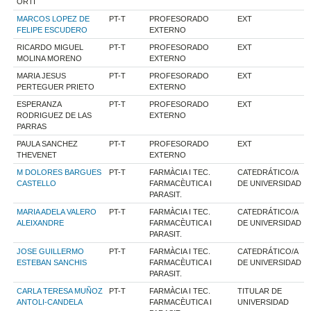
ORTI
MARCOS LOPEZ DE
PT-T
PROFESORADO
EXT
FELIPE ESCUDERO
EXTERNO
RICARDO MIGUEL
PT-T
PROFESORADO
EXT
MOLINA MORENO
EXTERNO
MARIA JESUS
PT-T
PROFESORADO
EXT
PERTEGUER PRIETO
EXTERNO
ESPERANZA
PT-T
PROFESORADO
EXT
RODRIGUEZ DE LAS
EXTERNO
PARRAS
PAULA SANCHEZ
PT-T
PROFESORADO
EXT
THEVENET
EXTERNO
M DOLORES BARGUES
PT-T
FARMÀCIA I TEC.
CATEDRÁTICO/A
CASTELLO
FARMACÈUTICA I
DE UNIVERSIDAD
PARASIT.
MARIA ADELA VALERO
PT-T
FARMÀCIA I TEC.
CATEDRÁTICO/A
ALEIXANDRE
FARMACÈUTICA I
DE UNIVERSIDAD
PARASIT.
JOSE GUILLERMO
PT-T
FARMÀCIA I TEC.
CATEDRÁTICO/A
ESTEBAN SANCHIS
FARMACÈUTICA I
DE UNIVERSIDAD
PARASIT.
CARLA TERESA MUÑOZ
PT-T
FARMÀCIA I TEC.
TITULAR DE
ANTOLI-CANDELA
FARMACÈUTICA I
UNIVERSIDAD