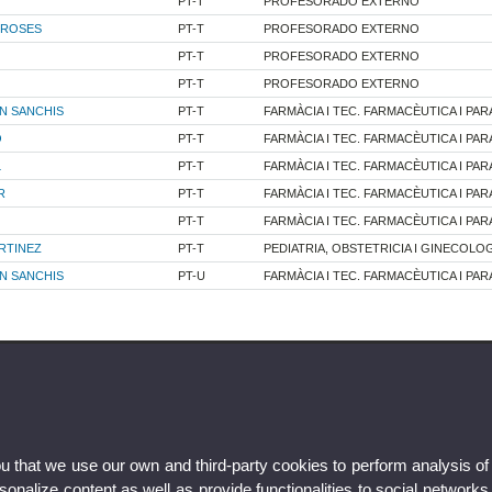
PT-T
PROFESORADO EXTERNO
 ROSES
PT-T
PROFESORADO EXTERNO
PT-T
PROFESORADO EXTERNO
PT-T
PROFESORADO EXTERNO
N SANCHIS
PT-T
FARMÀCIA I TEC. FARMACÈUTICA I PARA
O
PT-T
FARMÀCIA I TEC. FARMACÈUTICA I PARA
L
PT-T
FARMÀCIA I TEC. FARMACÈUTICA I PARA
R
PT-T
FARMÀCIA I TEC. FARMACÈUTICA I PARA
PT-T
FARMÀCIA I TEC. FARMACÈUTICA I PARA
RTINEZ
PT-T
PEDIATRIA, OBSTETRICIA I GINECOLO
N SANCHIS
PT-U
FARMÀCIA I TEC. FARMACÈUTICA I PARA
ou that we use our own and third-party cookies to perform analysis of
nalize content,as well as provide functionalities to social networks