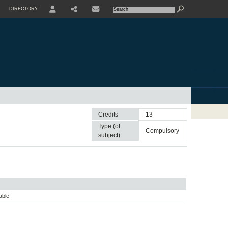
DIRECTORY
USER
SHARE
CONTACTE
Credits
13
Type (of
compulsory
subject)
able