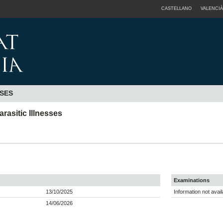
CASTELLANO
VALENCIÀ
ASES
rasitic Illnesses
Examinations
13/10/2025
Information not avail
14/06/2026