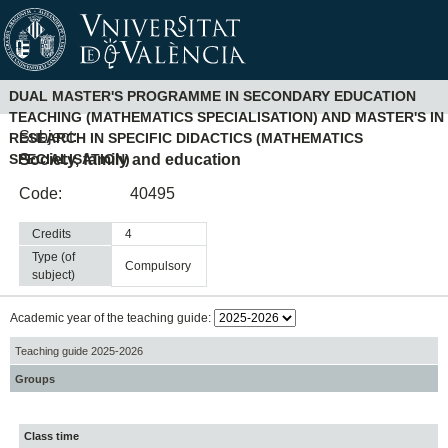
DUAL MASTER'S PROGRAMME IN SECONDARY EDUCATION
TEACHING (MATHEMATICS SPECIALISATION) AND MASTER'S IN
Subject:
RESEARCH IN SPECIFIC DIDACTICS (MATHEMATICS
Society, family and education
SPECIALISATION)
Code:
40495
Credits
4
Type (of
compulsory
subject)
Academic year of the teaching guide:
Teaching guide 2025-2026
Groups
Class time