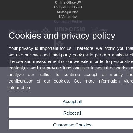
Online Office UV
UV Bulletin Board
Strategic Plan
UVintegrity
Contractor Profile
Cookies and privacy policy
Your privacy is important for us. Therefore, we inform you tha
we use our own and third-party cookies to perform analysis o
© 2026 UV. - Av. Blasco Ibáñez, 13. 46010 Valencia. Spain. UV phone +34 963 86 41 00
the use and measurement of our website in order to personaliz
Legal Disclaimer
|
Accessibility
|
Privacy Policy
|
Cookies
|
Transparency
|
UV Mailbox
content,as well as provide functionalities to social networks o
analyze our traffic. To continue accept or modify th
configuration of our cookies. Get more information
Mor
information
Accept all
Reject all
Customise Cookies