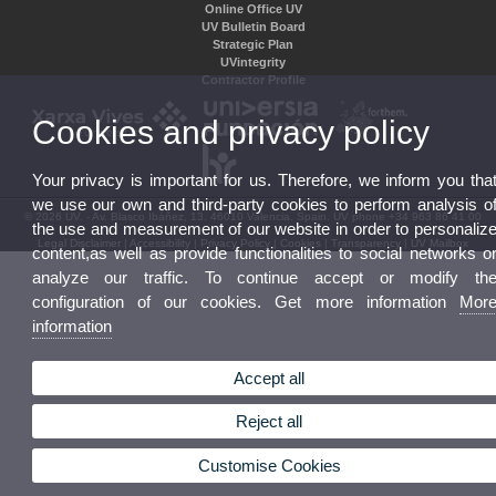
Online Office UV
UV Bulletin Board
Strategic Plan
UVintegrity
Contractor Profile
Cookies and privacy policy
Your privacy is important for us. Therefore, we inform you tha
we use our own and third-party cookies to perform analysis o
© 2026 UV. - Av. Blasco Ibáñez, 13. 46010 Valencia. Spain. UV phone +34 963 86 41 00
the use and measurement of our website in order to personaliz
Legal Disclaimer
|
Accessibility
|
Privacy Policy
|
Cookies
|
Transparency
|
UV Mailbox
content,as well as provide functionalities to social networks o
analyze our traffic. To continue accept or modify th
configuration of our cookies. Get more information
Mor
information
Accept all
Reject all
Customise Cookies