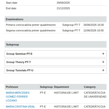
Start date
29/09/2025
End date
21/12/2025
Examinations
Primera convocatòria primer quadrimestre
Subgroup PT-T
26/06/2026 16:00
Segona convocatòria primer quadrimestre
Subgroup PT-T
11/06/2026 16:00
Subgroup
Group Seminar PT-E
Group Theory PT-T
Group Tutorials PT-U
Professor
Subgroup
Department
Category
MARIA MERCEDES
PT-E
HISTORIA DE L'ART
CATEDRÁTICO/A
GOMEZ-FERRER
DE UNIVERSIDAD
LOZANO
MARIA CRISTINA VIDAL
PT-E
HISTORIA DE L'ART
CATEDRÁTICO/A