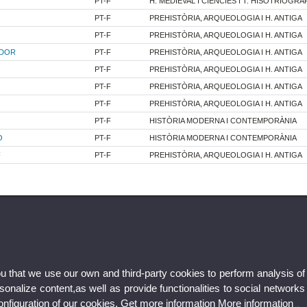
PT-F
H. MEDIEVAL I CIENCIES I T. HISOTRIOGRÀ
PT-F
PREHISTÒRIA, ARQUEOLOGIA I H. ANTIGA
PT-F
PREHISTÒRIA, ARQUEOLOGIA I H. ANTIGA
ADOR
PT-F
PREHISTÒRIA, ARQUEOLOGIA I H. ANTIGA
PT-F
PREHISTÒRIA, ARQUEOLOGIA I H. ANTIGA
PT-F
PREHISTÒRIA, ARQUEOLOGIA I H. ANTIGA
PT-F
PREHISTÒRIA, ARQUEOLOGIA I H. ANTIGA
PT-F
HISTÒRIA MODERNA I CONTEMPORÀNIA
O
PT-F
HISTÒRIA MODERNA I CONTEMPORÀNIA
F
PT-F
PREHISTÒRIA, ARQUEOLOGIA I H. ANTIGA
ou that we use our own and third-party cookies to perform analysis of
nalize content,as well as provide functionalities to social networks
configuration of our cookies. Get more information
More information