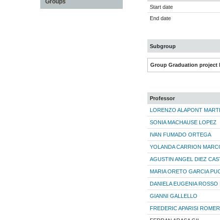
Groups
Start date
End date
Subgroup
Group Graduation project 
Professor
LORENZO ALAPONT MART
SONIA MACHAUSE LOPEZ
IVAN FUMADO ORTEGA
YOLANDA CARRION MARC
AGUSTIN ANGEL DIEZ CAS
MARIA ORETO GARCIA PU
DANIELA EUGENIA ROSSO
GIANNI GALLELLO
FREDERIC APARISI ROME