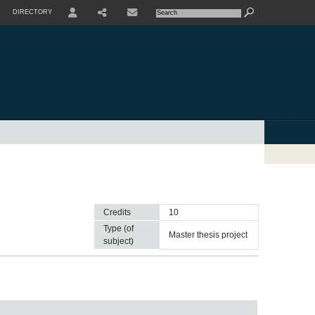
DIRECTORY
USER
SHARE
CONTACTE
Credits
10
Type (of
master thesis project
subject)