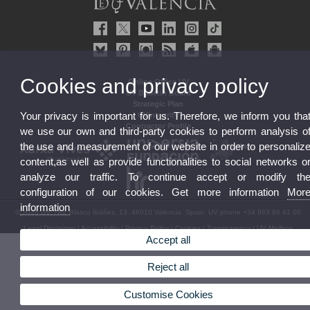
Cookies and privacy policy
Online Office UV
UV Bulletin Board
Strategic Plan
Your privacy is important for us. Therefore, we inform you tha
UVintegrity
Contractor Profile
we use our own and third-party cookies to perform analysis o
the use and measurement of our website in order to personaliz
content,as well as provide functionalities to social networks o
analyze our traffic. To continue accept or modify th
configuration of our cookies. Get more information
Mor
information
© 2026 UV. - Av. Blasco Ibáñez, 13. 46010 Valencia. Spain. UV phone +34 963 86 41 00
Legal Disclaimer
|
Accessibility
|
Privacy Policy
|
Cookies
|
Transparency
|
UV Mailbox
Accept all
Reject all
Customise Cookies