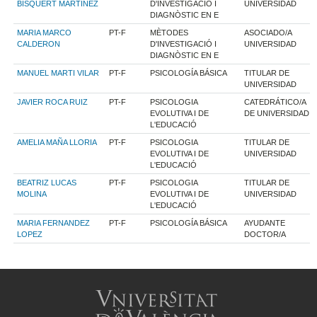
BISQUERT MARTINEZ
D'INVESTIGACIÓ I
UNIVERSIDAD
DIAGNÒSTIC EN E
MARIA MARCO
PT-F
MÈTODES
ASOCIADO/A
CALDERON
D'INVESTIGACIÓ I
UNIVERSIDAD
DIAGNÒSTIC EN E
MANUEL MARTI VILAR
PT-F
PSICOLOGÍA BÁSICA
TITULAR DE
UNIVERSIDAD
JAVIER ROCA RUIZ
PT-F
PSICOLOGIA
CATEDRÁTICO/A
EVOLUTIVA I DE
DE UNIVERSIDAD
L'EDUCACIÓ
AMELIA MAÑA LLORIA
PT-F
PSICOLOGIA
TITULAR DE
EVOLUTIVA I DE
UNIVERSIDAD
L'EDUCACIÓ
BEATRIZ LUCAS
PT-F
PSICOLOGIA
TITULAR DE
MOLINA
EVOLUTIVA I DE
UNIVERSIDAD
L'EDUCACIÓ
MARIA FERNANDEZ
PT-F
PSICOLOGÍA BÁSICA
AYUDANTE
LOPEZ
DOCTOR/A