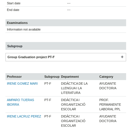
Start date
---
End date
---
Examinations
Information not available
Subgroup
Group Graduation project PT-F
Professor
Subgroup
Department
Category
IRENE GOMEZ MARI
PT-F
DIDÁCTICA DE LA
AYUDANTE
LLENGUA I LA
DOCTOR/A
LITERATURA
AMPARO TIJERAS
PT-F
DIDÀCTICA I
PROF.
IBORRA
ORGANITZACIÓ
PERMANENTE
ESCOLAR
LABORAL PPL
IRENE LACRUZ PEREZ
PT-F
DIDÀCTICA I
AYUDANTE
ORGANITZACIÓ
DOCTOR/A
ESCOLAR