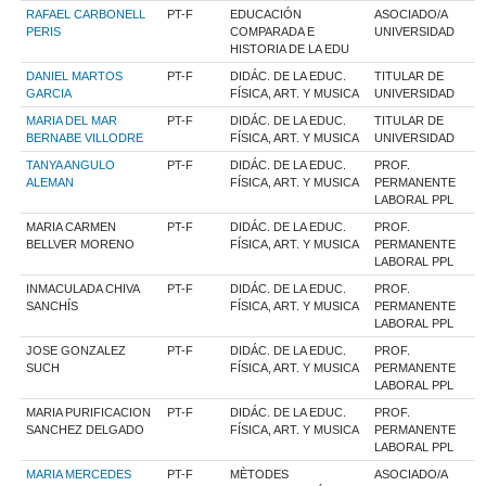
RAFAEL CARBONELL
PT-F
EDUCACIÓN
ASOCIADO/A
PERIS
COMPARADA E
UNIVERSIDAD
HISTORIA DE LA EDU
DANIEL MARTOS
PT-F
DIDÁC. DE LA EDUC.
TITULAR DE
GARCIA
FÍSICA, ART. Y MUSICA
UNIVERSIDAD
MARIA DEL MAR
PT-F
DIDÁC. DE LA EDUC.
TITULAR DE
BERNABE VILLODRE
FÍSICA, ART. Y MUSICA
UNIVERSIDAD
TANYA ANGULO
PT-F
DIDÁC. DE LA EDUC.
PROF.
ALEMAN
FÍSICA, ART. Y MUSICA
PERMANENTE
LABORAL PPL
MARIA CARMEN
PT-F
DIDÁC. DE LA EDUC.
PROF.
BELLVER MORENO
FÍSICA, ART. Y MUSICA
PERMANENTE
LABORAL PPL
INMACULADA CHIVA
PT-F
DIDÁC. DE LA EDUC.
PROF.
SANCHÍS
FÍSICA, ART. Y MUSICA
PERMANENTE
LABORAL PPL
JOSE GONZALEZ
PT-F
DIDÁC. DE LA EDUC.
PROF.
SUCH
FÍSICA, ART. Y MUSICA
PERMANENTE
LABORAL PPL
MARIA PURIFICACION
PT-F
DIDÁC. DE LA EDUC.
PROF.
SANCHEZ DELGADO
FÍSICA, ART. Y MUSICA
PERMANENTE
LABORAL PPL
MARIA MERCEDES
PT-F
MÈTODES
ASOCIADO/A