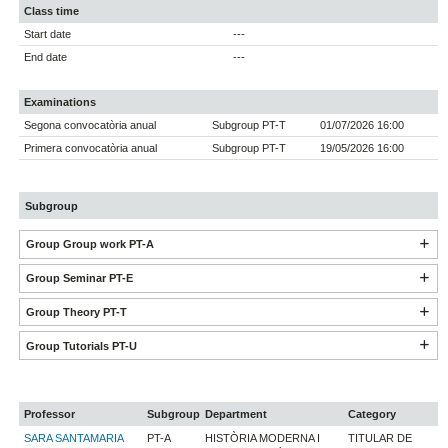
Class time
Start date
---
End date
---
Examinations
Segona convocatòria anual
Subgroup PT-T
01/07/2026 16:00
Primera convocatòria anual
Subgroup PT-T
19/05/2026 16:00
Subgroup
Group Group work PT-A
Group Seminar PT-E
Group Theory PT-T
Group Tutorials PT-U
Professor
Subgroup
Department
Category
SARA SANTAMARIA
PT-A
HISTÒRIA MODERNA I
TITULAR DE