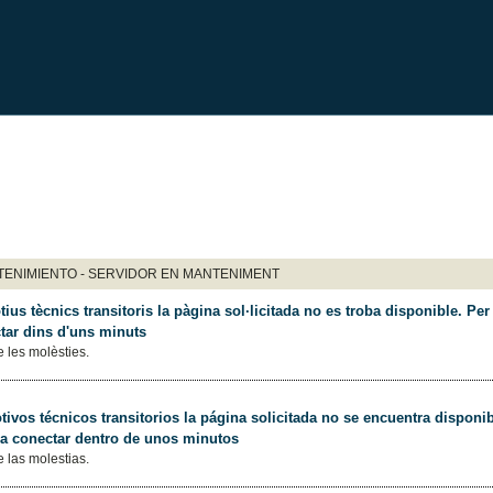
ENIMIENTO - SERVIDOR EN MANTENIMENT
ius tècnics transitoris la pàgina sol·licitada no es troba disponible. Per 
tar dins d'uns minuts
 les molèsties.
ivos técnicos transitorios la página solicitada no se encuentra disponib
 a conectar dentro de unos minutos
 las molestias.