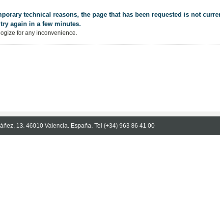
porary technical reasons, the page that has been requested is not curren
try again in a few minutes.
ogize for any inconvenience.
Ibáñez, 13. 46010 Valencia. España. Tel (+34) 963 86 41 00