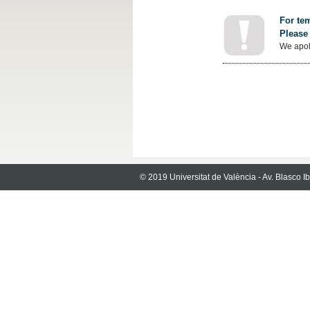
For tem
Please 
We apol
© 2019 Universitat de València - Av. Blasco 