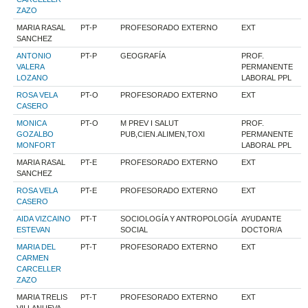
ZAZO
MARIA RASAL
PT-P
PROFESORADO EXTERNO
EXT
SANCHEZ
ANTONIO
PT-P
GEOGRAFÍA
PROF.
VALERA
PERMANENTE
LOZANO
LABORAL PPL
ROSA VELA
PT-O
PROFESORADO EXTERNO
EXT
CASERO
MONICA
PT-O
M PREV I SALUT
PROF.
GOZALBO
PUB,CIEN.ALIMEN,TOXI
PERMANENTE
MONFORT
LABORAL PPL
MARIA RASAL
PT-E
PROFESORADO EXTERNO
EXT
SANCHEZ
ROSA VELA
PT-E
PROFESORADO EXTERNO
EXT
CASERO
AIDA VIZCAINO
PT-T
SOCIOLOGÍA Y ANTROPOLOGÍA
AYUDANTE
ESTEVAN
SOCIAL
DOCTOR/A
MARIA DEL
PT-T
PROFESORADO EXTERNO
EXT
CARMEN
CARCELLER
ZAZO
MARIA TRELIS
PT-T
PROFESORADO EXTERNO
EXT
VILLANUEVA