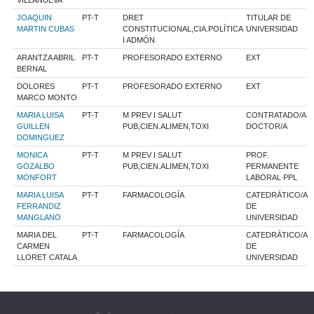
JOAQUIN
PT-T
DRET
TITULAR DE
MARTIN CUBAS
CONSTITUCIONAL,CIA.POLÍTICA
UNIVERSIDAD
I ADMÓN
ARANTZA ABRIL
PT-T
PROFESORADO EXTERNO
EXT
BERNAL
DOLORES
PT-T
PROFESORADO EXTERNO
EXT
MARCO MONTO
MARIA LUISA
PT-T
M PREV I SALUT
CONTRATADO/A
GUILLEN
PUB,CIEN.ALIMEN,TOXI
DOCTOR/A
DOMINGUEZ
MONICA
PT-T
M PREV I SALUT
PROF.
GOZALBO
PUB,CIEN.ALIMEN,TOXI
PERMANENTE
MONFORT
LABORAL PPL
MARIA LUISA
PT-T
FARMACOLOGÍA
CATEDRÁTICO/A
FERRANDIZ
DE
MANGLANO
UNIVERSIDAD
MARIA DEL
PT-T
FARMACOLOGÍA
CATEDRÁTICO/A
CARMEN
DE
LLORET CATALA
UNIVERSIDAD