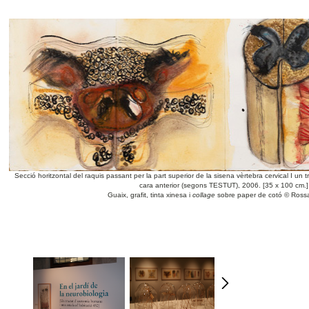
Secció horitzontal del raquis passant per la part superior de la sisena vèrtebra cervical I un tr
cara anterior (segons TESTUT), 2006. [35 x 100 cm.]
Guaix, grafit, tinta xinesa i
collage
sobre paper de cotó © Ross