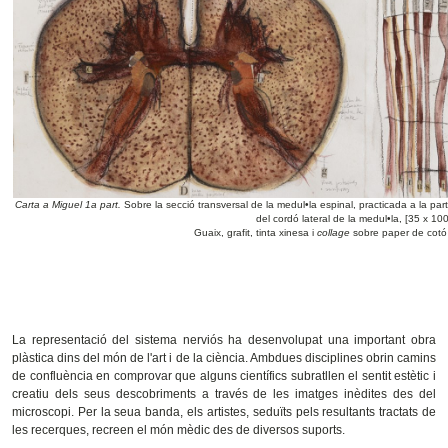
Carta a Miguel 1a part.
Sobre la secció transversal de la medul•la espinal, practicada a la part
del cordó lateral de la medul•la, [35 x 10
Guaix, grafit, tinta xinesa i
collage
sobre paper de cot
La representació del sistema nerviós ha desenvolupat una important obra
plàstica dins del món de l'art i de la ciència. Ambdues disciplines obrin camins
de confluència en comprovar que alguns científics subratllen el sentit estètic i
creatiu dels seus descobriments a través de les imatges inèdites des del
microscopi. Per la seua banda, els artistes, seduïts pels resultants tractats de
les recerques, recreen el món mèdic des de diversos suports.