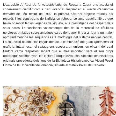
L'exposició
Al jardí de la neurobiologia
de Rossana Zaera ens acosta el
coneixement científic com a part vivencial. Inspirat en el
Tractat d'anatomia
humana
de Léo Testut, de 1902, la primera part del projecte reuneix els
records i les sensacions de l'artista en retrobar-se amb aquells llibres que
havia observat tantes vegades de xiqueta, a la prestatgeria del despatx dels
seus pares. La fascinació va començar des de la recreació de cèl·lules
nervioses pintades sobre ambdues cares del paper fins a arribar a un major
aprofundiment de les seqüències i la morfologia del sistema nerviós central.
La col·lecció de dibuixos traçats des de la combinació del guaix (
gouache
), el
grafit, la tinta xinesa i el
collage
ens acosta a un univers, en el camí del qual
l'autora cerca respostes sabent que el més important serà el seu propi
recorregut. Acompanyant les lectures d'aquells volums, s'exhibeixen els llibres
originals procedents dels fons de la Biblioteca Historicomèdica Vicent Peset
Llorca de la Universitat de València, situada al mateix Palau de Cerveró.