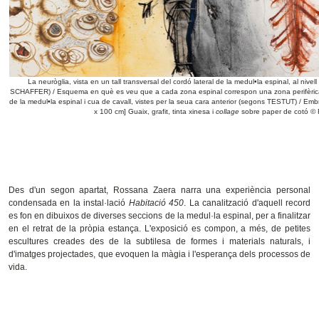
La neuròglia, vista en un tall transversal del cordó lateral de la medul•la espinal, al nivel
SCHAFFER) / Esquema en què es veu que a cada zona espinal correspon una zona perifèrica
de la medul•la espinal i cua de cavall, vistes per la seua cara anterior (segons TESTUT) / 
x 100 cm] Guaix, grafit, tinta xinesa i
collage
sobre paper de cotó ©
Des d'un segon apartat, Rossana Zaera narra una experiència personal
condensada en la instal·lació
Habitació 450
. La canalització d'aquell record
es fon en dibuixos de diverses seccions de la medul·la espinal, per a finalitzar
en el retrat de la pròpia estança. L'exposició es compon, a més, de petites
escultures creades des de la subtilesa de formes i materials naturals, i
d'imatges projectades, que evoquen la màgia i l'esperança dels processos de
vida.