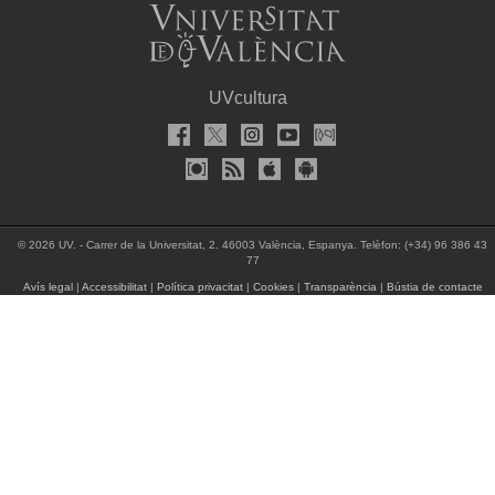
UVcultura
© 2026 UV. - Carrer de la Universitat, 2. 46003 València, Espanya. Telèfon: (+34) 96 386 43
77
Avís legal
|
Accessibilitat
|
Política privacitat
|
Cookies
|
Transparència
|
Bústia de contacte