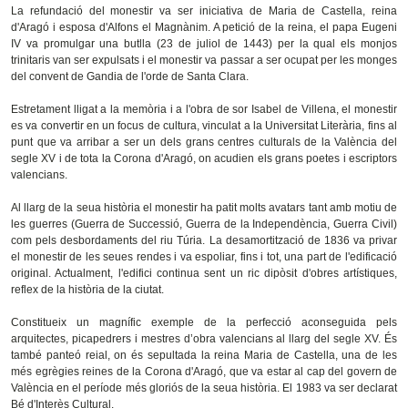
La refundació del monestir va ser iniciativa de Maria de Castella, reina
d'Aragó i esposa d'Alfons el Magnànim. A petició de la reina, el papa Eugeni
IV va promulgar una butlla (23 de juliol de 1443) per la qual els monjos
trinitaris van ser expulsats i el monestir va passar a ser ocupat per les monges
del convent de Gandia de l'orde de Santa Clara.
Estretament lligat a la memòria i a l'obra de sor Isabel de Villena, el monestir
es va convertir en un focus de cultura, vinculat a la Universitat Literària, fins al
punt que va arribar a ser un dels grans centres culturals de la València del
segle XV i de tota la Corona d'Aragó, on acudien els grans poetes i escriptors
valencians.
Al llarg de la seua història el monestir ha patit molts avatars tant amb motiu de
les guerres (Guerra de Successió, Guerra de la Independència, Guerra Civil)
com pels desbordaments del riu Túria. La desamortització de 1836 va privar
el monestir de les seues rendes i va espoliar, fins i tot, una part de l'edificació
original. Actualment, l'edifici continua sent un ric dipòsit d'obres artístiques,
reflex de la història de la ciutat.
Constitueix un magnífic exemple de la perfecció aconseguida pels
arquitectes, picapedrers i mestres d’obra valencians al llarg del segle XV. És
també panteó reial, on és sepultada la reina Maria de Castella, una de les
més egrègies reines de la Corona d'Aragó, que va estar al cap del govern de
València en el període més gloriós de la seua història. El 1983 va ser declarat
Bé d'Interès Cultural.