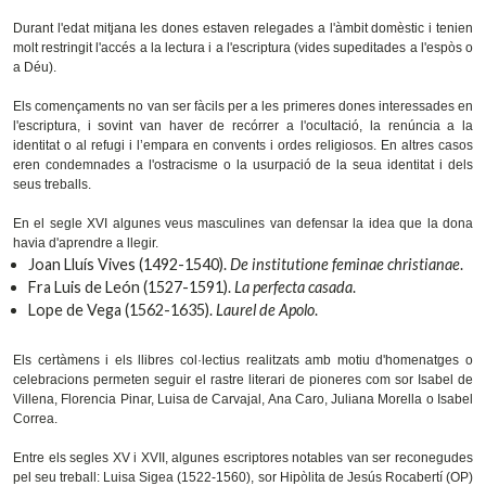
Durant l'edat mitjana les dones estaven relegades a l'àmbit domèstic i tenien
molt restringit l'accés a la lectura i a l'escriptura (vides supeditades a l'espòs o
a Déu).
Els començaments no van ser fàcils per a les primeres dones interessades en
l'escriptura, i sovint van haver de recórrer a l'ocultació, la renúncia a la
identitat o al refugi i l’empara en convents i ordes religiosos. En altres casos
eren condemnades a l'ostracisme o la usurpació de la seua identitat i dels
seus treballs.
En el segle XVI algunes veus masculines van defensar la idea que la dona
havia d'aprendre a llegir.
Joan Lluís Vives (1492-1540).
De institutione feminae christianae
.
Fra Luis de León (1527-1591).
La perfecta casada
.
Lope de Vega (1562-1635).
Laurel de Apolo
.
Els certàmens i els llibres col·lectius realitzats amb motiu d'homenatges o
celebracions permeten seguir el rastre literari de pioneres com sor Isabel de
Villena, Florencia Pinar, Luisa de Carvajal, Ana Caro, Juliana Morella o Isabel
Correa.
Entre els segles XV i XVII, algunes escriptores notables van ser reconegudes
pel seu treball: Luisa Sigea (1522-1560), sor Hipòlita de Jesús Rocabertí (OP)