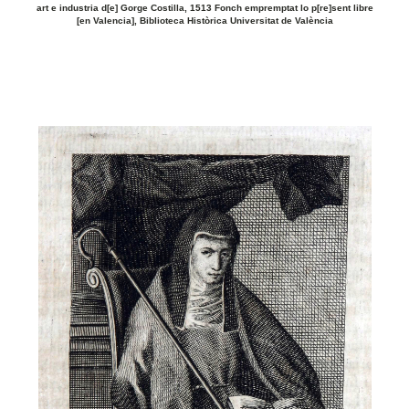
art e industria d[e] Gorge Costilla, 1513 Fonch empremptat lo p[re]sent libre
[en Valencia], Biblioteca Històrica Universitat de València