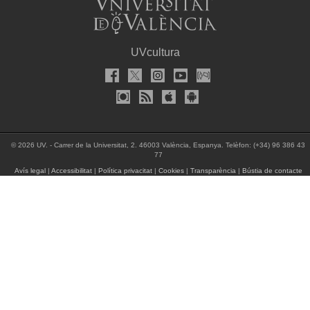
UVcultura
© 2026 UV. - Carrer de la Universitat, 2. 46003 València, Espanya. Telèfon: (+34) 96 386 43
77
Avís legal
|
Accessibilitat
|
Política privacitat
|
Cookies
|
Transparència
|
Bústia de contacte