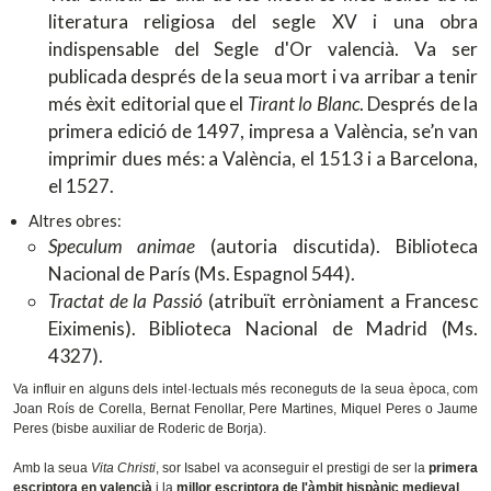
literatura religiosa del segle XV i una obra
indispensable del Segle d'Or valencià. Va ser
publicada després de la seua mort i va arribar a tenir
més èxit editorial que el
Tirant lo Blanc
. Després de la
primera edició de 1497, impresa a València, se’n van
imprimir dues més: a València, el 1513 i a Barcelona,
el 1527.
Altres obres:
Speculum animae
(autoria discutida). Biblioteca
Nacional de París (Ms. Espagnol 544).
Tractat de la Passió
(atribuït erròniament a Francesc
Eiximenis). Biblioteca Nacional de Madrid (Ms.
4327).
Va influir en alguns dels intel·lectuals més reconeguts de la seua època, com
Joan Roís de Corella, Bernat Fenollar, Pere Martines, Miquel Peres o Jaume
Peres (bisbe auxiliar de Roderic de Borja).
Amb la seua
Vita Christi
, sor Isabel va aconseguir el prestigi de ser la
primera
escriptora en valencià
i la
millor escriptora de l'àmbit hispànic medieval
.