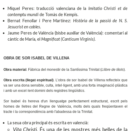
Miquel Peres: traducció valenciana de la
Imitatio Christi et de
contemptu mundi
de Tomàs de Kempis.
Bernat Fenollar i Pere Martínez:
Història de la passió de N. S.
Jesucrist en cobles
.
Jaume Peres de València (bisbe auxiliar de València): comentari al
càntic de Maria, el
Magnificat (Canticum Virginis).
OBRA DE SOR ISABEL DE VILLENA
Obra material
. Fàbrica del monestir de la Santíssima Trinitat (
Llibre de títols
).
Obra escrita (llegat espiritual)
. L’obra de sor Isabel de Villena reflecteix que
va ser una dona sensible, culta, intel·ligent, amb una forta imaginació plàstica
i amb un excel·lent domini dels registres lingüístics.
Sor Isabel és hereva d'un llenguatge perfectament estructurat, escrit pels
homes de lletres del Regne de València, molts dels quals freqüentaven el
tracte i la correspondència amb l'abadessa de la Trinitat.
La seua obra principal és escrita en valencià:
Vita Christi
. És una de les mostres més belles de la