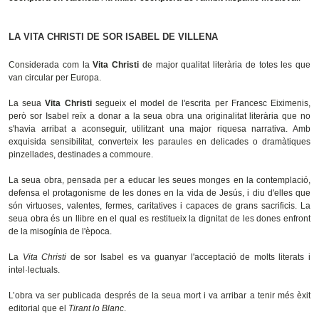
LA VITA CHRISTI DE SOR ISABEL DE VILLENA
Considerada com la
Vita Christi
de major qualitat literària de totes les que
van circular per Europa.
La seua
Vita Christi
segueix el model de l'escrita per Francesc Eiximenis,
però sor Isabel reïx a donar a la seua obra una originalitat literària que no
s'havia arribat a aconseguir, utilitzant una major riquesa narrativa. Amb
exquisida sensibilitat, converteix les paraules en delicades o dramàtiques
pinzellades, destinades a commoure.
La seua obra, pensada per a educar les seues monges en la contemplació,
defensa el protagonisme de les dones en la vida de Jesús, i diu d'elles que
són virtuoses, valentes, fermes, caritatives i capaces de grans sacrificis. La
seua obra és un llibre en el qual es restitueix la dignitat de les dones enfront
de la misogínia de l'època.
La
Vita Christi
de sor Isabel es va guanyar l'acceptació de molts literats i
intel·lectuals.
L’obra va ser publicada després de la seua mort i va arribar a tenir més èxit
editorial que el
Tirant lo Blanc
.