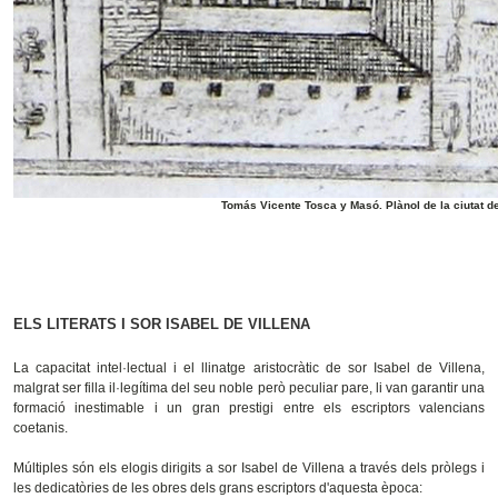
Tomás Vicente Tosca y Masó. Plànol de la ciutat d
ELS LITERATS I SOR ISABEL DE VILLENA
La capacitat intel·lectual i el llinatge aristocràtic de sor Isabel de Villena,
malgrat ser filla il·legítima del seu noble però peculiar pare, li van garantir una
formació inestimable i un gran prestigi entre els escriptors valencians
coetanis.
Múltiples són els elogis dirigits a sor Isabel de Villena a través dels pròlegs i
les dedicatòries de les obres dels grans escriptors d'aquesta època: