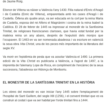
de Jaume Roig.
Elionor de Villena va nàixer a València l'any 1430. Filla natural d'Enric d'Aragó
i de Castella (Enric de Villena), emparentada amb les cases d'Aragó i de
Castella. Òrfena als quatre anys, va ser educada en la cort per la reina Maria
de Castella, esposa del rei Alfons el Magnànim i cosina de la reina Isabel la
Catòlica. El 28 de febrer de 1445 va ingressar al monestir de la Santíssima
Trinitat, de religioses franciscanes clarisses, que havia estat fundat per la
mateixa reina un any abans, després de l'expulsió dels monjos que
l’ocupaven. El 1463 en va ser nomenada abadessa i va escriure en valencià
la seua obra
Vita Christi
, una de les peces més importants de la literatura del
segle XV.
Va morir en l'epidèmia de pesta que va assolar València el 1490. La primera
edició de la
Vita Christi
es publicaria a València, a l'agost de 1497, a la
impremta de l'alemany Lope de Roca, en compliment de l'encàrrec de la seua
successora, l'abadessa sor Aldonça de Montsoriu.
EL MONESTIR DE LA SANTÍSSIMA TRINITAT EN LA HISTÒRIA
Les obres del monestir es van iniciar l'any 1445 sobre l'emplaçament de
l'hospital de Sant Guillem, del segle XIII (1256), i el convent trinitari que es va
construir al costat i que va ser habitat per l'orde trinitari fins a 1444.