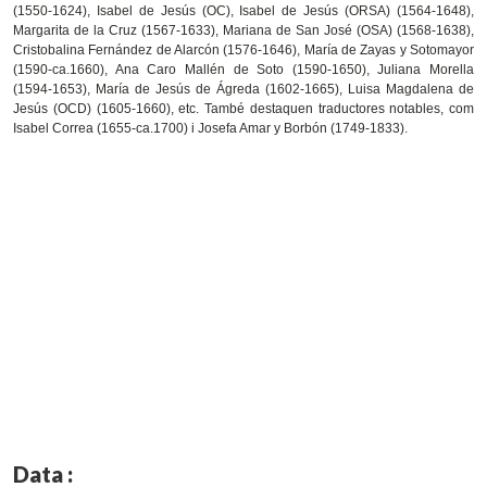
(1550-1624), Isabel de Jesús (OC), Isabel de Jesús (ORSA) (1564-1648),
Margarita de la Cruz (1567-1633), Mariana de San José (OSA) (1568-1638),
Cristobalina Fernández de Alarcón (1576-1646), María de Zayas y Sotomayor
(1590-ca.1660), Ana Caro Mallén de Soto (1590-1650), Juliana Morella
(1594-1653), María de Jesús de Ágreda (1602-1665), Luisa Magdalena de
Jesús (OCD) (1605-1660), etc. També destaquen traductores notables, com
Isabel Correa (1655-ca.1700) i Josefa Amar y Borbón (1749-1833).
Data :