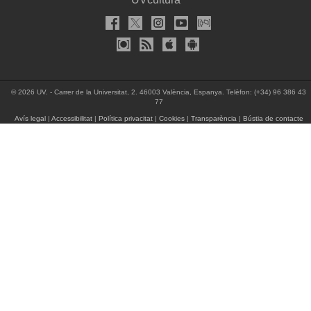
© 2026 UV. - Carrer de la Universitat, 2. 46003 València, Espanya. Telèfon: (+34) 96 386 43
77
Avís legal
|
Accessibilitat
|
Política privacitat
|
Cookies
|
Transparència
|
Bústia de contacte