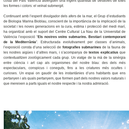
costa del País Valencià alberguen una ingent quantitat de bestioles de totes
les formes i colors: el veïnat submergit.
Continuant amb l’esperit divulgador dels afers de la mar, el Grup d’estudiants
de Biologia Marina Bioblau, conscient de la importància de la implicació de la
societat i les noves generacions en la cura, estima i protecció del medi marí,
ha organitzat amb el suport del Centre Cultural La Nau de la Universitat de
València l’exposició “
Els nostres veïns submarins. Bestiari contemporani
de la Mediterrània
”. Estructurada evolutivament per classes d’animals,
l’exposició consta d’una selecció de
fotografies submarines
de la fauna de
les nostres aigües i d’altres mars, i s’acompanya de
textos explicatius
que
contextualitzen zoològicament cada grup. Un viatge de la mà de la sinèrgia
entre ciència i art cap als organismes del nostre blau: des dels més
espectaculars, conspicus i coneguts, fins a les criatures més ocultes i
curioses. Un espai on gaudir de les instantànies d’uns habitants que ens
pertanyen i als quals pertanyem, que formen part dels nostres valors naturals i
que mereixen a parts iguals el nostre respecte i la nostra admiració.