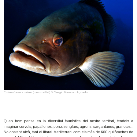
Epinephelus costae
(mero ratllat) © Sergio Ramírez Aguado
Quan hom pensa en la diversitat faunística del nostre territori, tendeix a
imaginar cérvols, papallones, porcs senglars, agrons, sargantanes, granotes...
No obstant això, tant el litoral Mediterrani com els més de 600 quilòmetres de