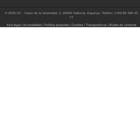
© 2026 UV. - Carrer de la Universitat, 2. 46003 València, Espanya. Telèfon: (+34) 96 386 43
77
Avís legal
|
Accessibilitat
|
Política privacitat
|
Cookies
|
Transparència
|
Bústia de contacte