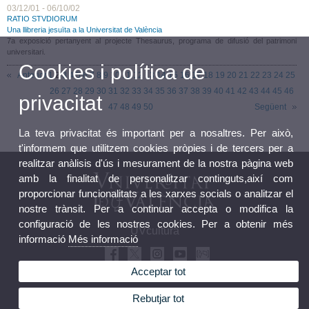
03/12/01 - 06/10/02
RATIO STVDIORUM
Una llibreria jesuïta a la Universitat de València
7a exposició pertanyent al projecte Thesaurus, programa de difusió del patrimoni
universitari.
Cookies i política de
Anterior
1
2
3
4
5
6
7
8
9
10
11
12
13
14
15
16
17
18
19
20
21
22
23
24
25
26
27
28
29
30
31
32
33
34
35
36
37
38
39
40
41
42
43
44
45
46
privacitat
47
48
49
50
Següent
La teva privacitat és important per a nosaltres. Per això,
t'informem que utilitzem cookies pròpies i de tercers per a
realitzar anàlisis d'ús i mesurament de la nostra pàgina web
amb la finalitat de personalitzar continguts,així com
proporcionar funcionalitats a les xarxes socials o analitzar el
nostre trànsit. Per a continuar accepta o modifica la
configuració de les nostres cookies. Per a obtenir més
UVcultura
informació
Més informació
Acceptar tot
Rebutjar tot