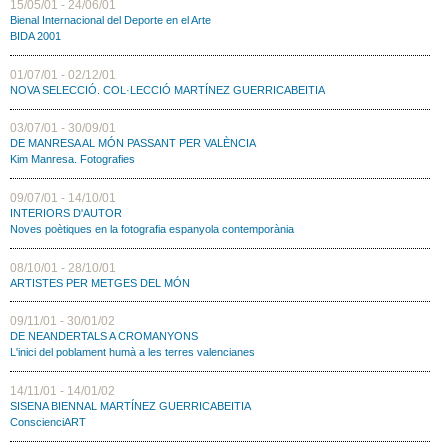
15/05/01 - 24/06/01
Bienal Internacional del Deporte en el Arte
BIDA 2001
01/07/01 - 02/12/01
NOVA SELECCIÓ. COL·LECCIÓ MARTÍNEZ GUERRICABEITIA
03/07/01 - 30/09/01
DE MANRESA AL MÓN PASSANT PER VALÈNCIA
Kim Manresa. Fotografies
09/07/01 - 14/10/01
INTERIORS D'AUTOR
Noves poètiques en la fotografia espanyola contemporània
08/10/01 - 28/10/01
ARTISTES PER METGES DEL MÓN
09/11/01 - 30/01/02
DE NEANDERTALS A CROMANYONS
L'inici del poblament humà a les terres valencianes
14/11/01 - 14/01/02
SISENA BIENNAL MARTÍNEZ GUERRICABEITIA
ConscienciART