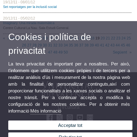
19/12/11 - 08/01/12
Set reportatges per la inclusió social
20/12/11 - 05/02/12
Imaginary. Una mirada matemàtica
Centre Cultural La Nau. Sala Estudi General.
Cookies i política de
Anterior
1
2
3
4
5
6
7
8
9
10
11
12
13
14
15
16
17
18
19
20
21
22
23
24
25
26
27
28
29
30
31
32
33
34
35
36
37
38
39
40
41
42
43
44
45
46
privacitat
47
48
49
50
Següent
La teva privacitat és important per a nosaltres. Per això,
t'informem que utilitzem cookies pròpies i de tercers per a
realitzar anàlisis d'ús i mesurament de la nostra pàgina web
amb la finalitat de personalitzar continguts,així com
proporcionar funcionalitats a les xarxes socials o analitzar el
nostre trànsit. Per a continuar accepta o modifica la
configuració de les nostres cookies. Per a obtenir més
UVcultura
informació
Més informació
Acceptar tot