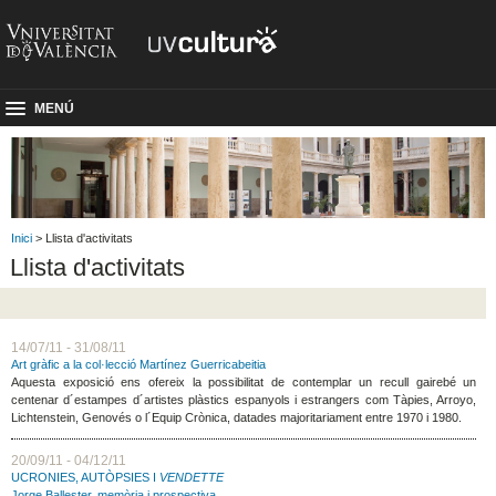
MENÚ
Inici
> Llista d'activitats
Llista d'activitats
14/07/11 - 31/08/11
Art gràfic a la col·lecció Martínez Guerricabeitia
Aquesta exposició ens ofereix la possibilitat de contemplar un recull gairebé un
centenar d´estampes d´artistes plàstics espanyols i estrangers com Tàpies, Arroyo,
Lichtenstein, Genovés o l´Equip Crònica, datades majoritariament entre 1970 i 1980.
20/09/11 - 04/12/11
UCRONIES, AUTÒPSIES I
VENDETTE
Jorge Ballester, memòria i prospectiva