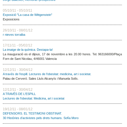
05/10/11 - 05/10/11
Exposició "La casa de Wittgenstein"
Exposicions
26/10/11 - 08/01/12
r nieves torralba
17/11/11 - 05/02/12
La imatge de la química. Destapa-la!
La inauguració es el dijous, 17 de novembre a les 20.00 hores. Tel. 963166000/Plaça
Forn de Sant Nicolau, 4/46001 Valencia
12/12/11 - 30/04/12
A través de l'espill. Lectures de l'obesitat: medicina, art i societat.
Palau de Cerveró. Sales Lluís Alcanyís i Manuela Solís.
12/12/11 - 30/04/12
A TRAVÉS DE L'ESPILL
Lectures de l'obesitat: Medicina, art i societat
19/12/11 - 08/01/12
DEFENSORS. EL TESTIMONI OBSTINAT.
30 Històries d’activistes pels drets humans. Sofía Moro