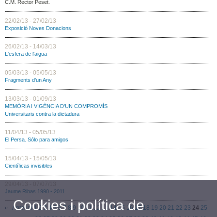
C.M. Rector Peset.
22/02/13 - 27/02/13
Exposició Noves Donacions
26/02/13 - 14/03/13
L'esfera de l'aigua
05/03/13 - 05/05/13
Fragments d’un Any
13/03/13 - 01/09/13
MEMÒRIA I VIGÈNCIA D'UN COMPROMÍS
Universitaris contra la dictadura
11/04/13 - 05/05/13
El Persa. Sólo para amigos
15/04/13 - 15/05/13
Científicas invisibles
29/04/13 - 07/07/13
Jaume Ribas 1990 - 2011
Cookies i política de
Anterior
1
2
3
4
5
6
7
8
9
10
11
12
13
14
15
16
17
18
19
20
21
22
23
24
25