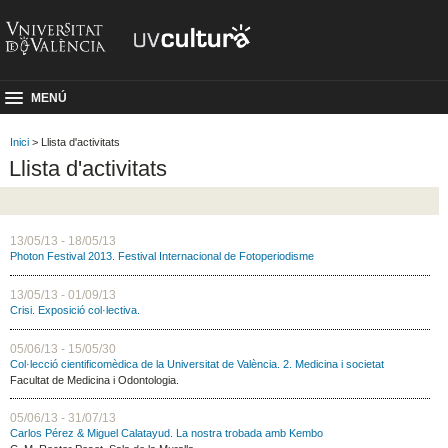
MENÚ
Inici
> Llista d'activitats
Llista d'activitats
13/05/13 - 18/05/13
Photon Festival 2013. Festival Internacional de Fotoperiodisme
13/05/13 - 01/09/13
Crisi. Exposició col·lectiva.
05/06/13 - 15/05/30
Col·lecció cientificomèdica de la Universitat de València. 2. Medicina i societat
Facultat de Medicina i Odontologia.
05/06/13 - 31/07/13
Carlos Pérez & Miguel Calatayud. La nostra trobada amb Kembo