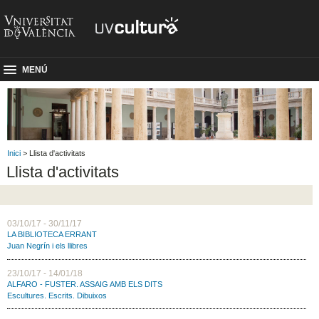
MENÚ
Inici
> Llista d'activitats
Llista d'activitats
03/10/17 - 30/11/17
LA BIBLIOTECA ERRANT
Juan Negrín i els llibres
23/10/17 - 14/01/18
ALFARO - FUSTER. ASSAIG AMB ELS DITS
Escultures. Escrits. Dibuixos