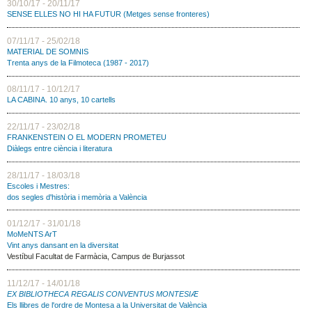
30/10/17 - 20/11/17
SENSE ELLES NO HI HA FUTUR (Metges sense fronteres)
07/11/17 - 25/02/18
MATERIAL DE SOMNIS
Trenta anys de la Filmoteca (1987 - 2017)
08/11/17 - 10/12/17
LA CABINA. 10 anys, 10 cartells
22/11/17 - 23/02/18
FRANKENSTEIN O EL MODERN PROMETEU
Diàlegs entre ciència i literatura
28/11/17 - 18/03/18
Escoles i Mestres:
dos segles d'història i memòria a València
01/12/17 - 31/01/18
MoMeNTS ArT
Vint anys dansant en la diversitat
Vestíbul Facultat de Farmàcia, Campus de Burjassot
11/12/17 - 14/01/18
EX BIBLIOTHECA REGALIS CONVENTUS MONTESIÆ
Els llibres de l'ordre de Montesa a la Universitat de València