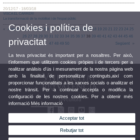
20/12/17 - 18/03/18
VISCA EL CARRER!
La transformació de la mobilitat i de l'espai públic
Cookies i política de
Anterior
1
2
3
4
5
6
7
8
9
10
11
12
13
14
15
16
17
18
19
20
21
22
23
24
25
26
27
28
29
30
31
32
33
34
35
36
37
38
39
40
41
42
43
44
45
46
privacitat
47
48
49
50
Següent
La teva privacitat és important per a nosaltres. Per això,
t'informem que utilitzem cookies pròpies i de tercers per a
realitzar anàlisis d'ús i mesurament de la nostra pàgina web
amb la finalitat de personalitzar continguts,així com
proporcionar funcionalitats a les xarxes socials o analitzar el
nostre trànsit. Per a continuar accepta o modifica la
configuració de les nostres cookies. Per a obtenir més
UVcultura
informació
Més informació
Acceptar tot
Rebutjar tot