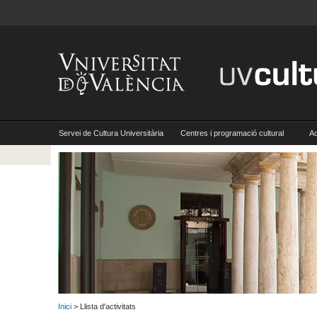
Servei de Cultura Universitària
Centres i programació cultural
Ac
Inici
> Llista d'activitats