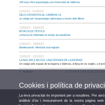
100 anys fent arqueologia a la Universitat de València
11/02/22 - 01/05/22
DELS CRONISTES AL CARBONI 14:
un viatge per l'arqueologia valenciana a través dels llibres
12/04/22 - 19/04/22
BITÀCOLES TÈXTILS:
construcció d'identitat en temps de pandèmia
12/04/22 - 19/04/22
Banlieusards
: Memòria oral migrant
12/05/22 - 23/10/22
LA NAU DELS BOJOS, UNA ODISSEA DE LA DESRAÓ
Un viatge pels espais de la bogeria a València, al llarg de sis segles, a través
Anterior
1
2
3
4
5
6
7
8
9
10
11
12
13
1
Cookies i política de privaci
La teva privacitat és important per a nosaltres. Per això
anàlisis d'ús i mesurament de la nostra pàgina web a