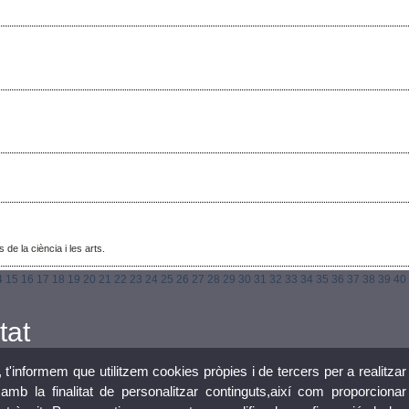
 de la ciència i les arts.
4
15
16
17
18
19
20
21
22
23
24
25
26
27
28
29
30
31
32
33
34
35
36
37
38
39
40
tat
, t'informem que utilitzem cookies pròpies i de tercers per a realitzar
mb la finalitat de personalitzar continguts,així com proporcionar