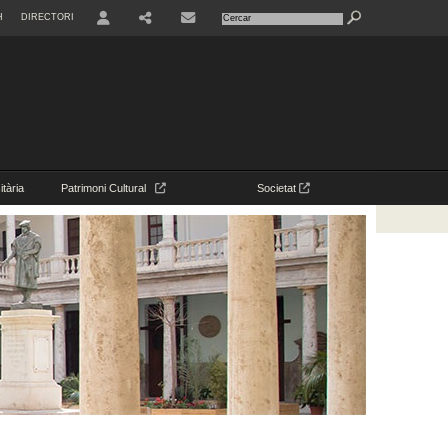
H
DIRECTORI
USER
CONTACTE
tària
Patrimoni Cultural
Societat