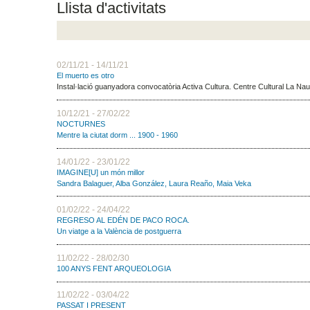
Llista d'activitats
02/11/21 - 14/11/21
El muerto es otro
Instal·lació guanyadora convocatòria Activa Cultura. Centre Cultural La Na
10/12/21 - 27/02/22
NOCTURNES
Mentre la ciutat dorm ... 1900 - 1960
14/01/22 - 23/01/22
IMAGINE[U] un món millor
Sandra Balaguer, Alba González, Laura Reaño, Maia Veka
01/02/22 - 24/04/22
REGRESO AL EDÉN DE PACO ROCA.
Un viatge a la València de postguerra
11/02/22 - 28/02/30
100 ANYS FENT ARQUEOLOGIA
11/02/22 - 03/04/22
PASSAT I PRESENT