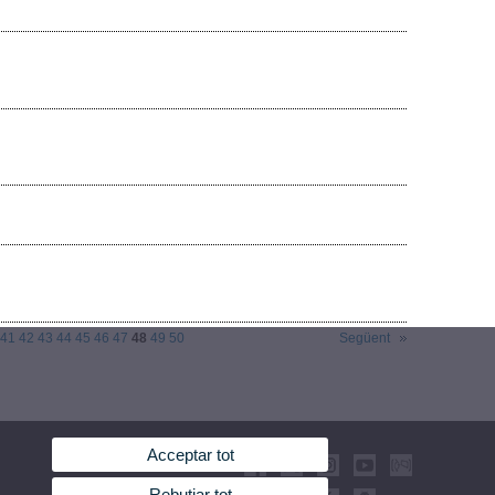
41
42
43
44
45
46
47
48
49
50
Següent
Acceptar tot
Rebutjar tot