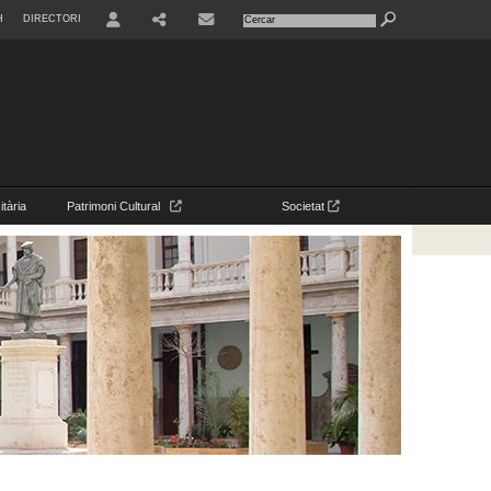
H
DIRECTORI
USER
CONTACTE
tària
Patrimoni Cultural
Societat