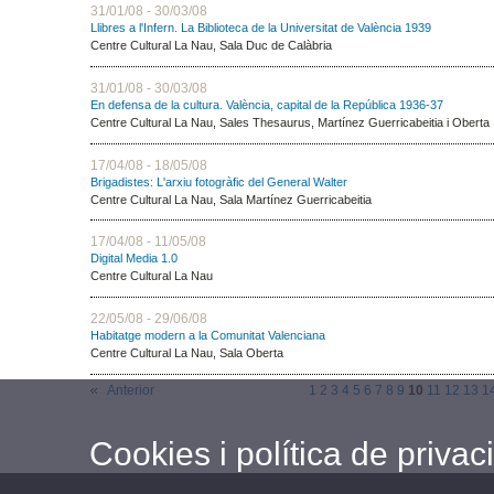
31/01/08 - 30/03/08
Llibres a l'Infern. La Biblioteca de la Universitat de València 1939
Centre Cultural La Nau, Sala Duc de Calàbria
31/01/08 - 30/03/08
En defensa de la cultura. València, capital de la República 1936-37
Centre Cultural La Nau, Sales Thesaurus, Martínez Guerricabeitia i Oberta
17/04/08 - 18/05/08
Brigadistes: L'arxiu fotogràfic del General Walter
Centre Cultural La Nau, Sala Martínez Guerricabeitia
17/04/08 - 11/05/08
Digital Media 1.0
Centre Cultural La Nau
22/05/08 - 29/06/08
Habitatge modern a la Comunitat Valenciana
Centre Cultural La Nau, Sala Oberta
Anterior
1
2
3
4
5
6
7
8
9
10
11
12
13
1
Cookies i política de privaci