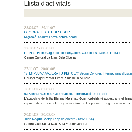
Llista d'activitats
28/09/07 - 26/11/07
GEOGRAFIES DEL DESORDRE
Migració, alteritat i nova esfera social
23/10/07 - 06/01/08
Re-Nau. Homenatge dels dissenyadors valencians a Josep Renau.
Centre Cultural La Nau, Sala Oberta
27/11/07 - 20/01/08
"SI MI PLUMA VALIERA TU PISTOLA" Segón Congrés Internacional d'Escript
Col·legi Major Rector Peset, Sala de la Muralla
16/01/08 - 02/03/08
9a Biennal Martínez Guerricabeitia "Immigració, emigració"
L'exposició de la 9a Biennal Martínez Guerricabeitia té aquest any el lema
impacte de les corrents migratòries tant en les països d´origen com en els p
20/01/08 - 30/03/08
Juan Negrín. Metge i cap de govern (1892-1956)
Centre Cultural La Nau, Sala Estudi General