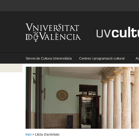
Servei de Cultura Universitària
Centres i programació cultural
Ac
Inici
> Llista d'activitats