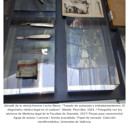
[Detalle de la vitrina] Antonio Lecha Marzo, "Tratado de autopsias y embalsamamientos. El
diagnóstico médico-legal en el cadáver", Madrid, Plus-Ultra, 1924. / Fotografía con los
alumnos de Medicina legal de la Facultad de Granada, 1917/ Pinzas para craneotomía/
Aguja de sutura / Lanceta / Sonda acanalada / Papel de tornasol. Colección
cientificomédica, Universitat de València.