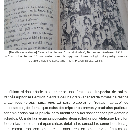
[Detalle de la vitrina] Cesare Lombroso, "Los criminales", Barcelona, Atalante, 1911.
y Cesare Lombroso, "L’uomo delinquente: in rapporto all'antropologia, alla giurisprudenza
ed alle discipline carcerarie", Torí, Fratelli Bocca, 1884.
La última vitrina añade a la anterior una lámina del inspector de policía
francés Alphonse Bertillon. Se trata de una gran variedad de formas de rasgos
anatómicos (oreja, nariz, ojos ...) para elaborar el "retrato hablado" de
delincuentes, de forma que estas descripciones breves y pautadas pudieran
ser empleadas por la policía para identificar a los sospechosos previamente
fichados. Otra de las técnicas policiales desarrolladas por Alphonse Bertillon
fueron las medidas antropométricas detalladas conocidas como bertillonag,
que compitieron con las huellas dactilares en las nuevas técnicas de