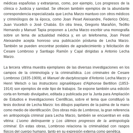
médicas españolas y extranjeras, como, por ejemplo, Los progresos de la
clínica o Justicia y sanidad. Se ofrecen también ejemplos de la abundante
correspondencia especializada que Lecha Marzo mantuvo con otros médicos
y criminólogos de la época, como Joan Peset Aleixandre, Federico Olóriz,
Juan Vucetich o José Chabás. En otra linea, Gregorio Marañón, Teófilo
Hernando y Manuel Tapia proponen a Lecha Marzo escribir una monografía
sobre un tema de actualidad médica y, en un telefonema, Joan Peset
Aleixandre acepta honroso una publicación póstuma de Lecha Marzo.
También se pueden encontrar postales de agradecimiento y felicitación de
Cesare Lombroso y Santiago Ramón y Cajal dirigidas a Antonio Lecha
Marzo.
La tercera vitrina muestra ejemplares de las diversas investigaciones en los
campos de la criminología y la criminalística.
Los criminales
de Cesare
Lombroso (1835-1909), el
Manuel de dactyloscopie
d'Antonio Lecha Marzo y
Henri Welsch o las
Instructions signalétiques
d'Alphonse Bertillon (1853-
1914) son ejemplos de este tipo de trabajos. Se expone también una edición
corta en formato divulgativo, editada y publicada por la Junta para Ampliación
de Estudios e Investigaciones Científicas, sobre el tema que constituyó la
tesis doctoral de Lecha Marzo: los dibujos papilares de la palma de la mano
como medio de identificación. Dos obras más de Lombroso, la gran referencia
en antropología criminal para Lecha Marzo, también se encuentran en esta
vitrina:
L’uomo delinquente
y
Los últimos progresos de la antropología
criminal
. En estas obras, Lombroso relaciona la criminalidad con rasgos
físicos del cuerpo humano, tanto en su expresión externa como genética.