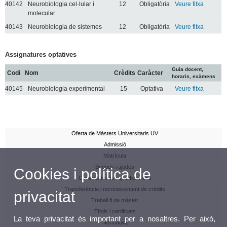
40142
Neurobiologia cel·lular i
12
Obligatòria
Veure fitxa
molecular
40143
Neurobiologia de sistemes
12
Obligatòria
Veure fitxa
Assignatures optatives
Guia docent,
Codi
Nom
Crèdits
Caràcter
horaris, exàmens
40145
Neurobiologia experimental
15
Optativa
Veure fitxa
Oferta de Màsters Universitaris UV
Admissió
Matrícula
Beques i ajudes
Cookies i política de
Convocatòries i qualificacions
Transferència i reconeixement de crèdits
privacitat
Treball fi de màster
Títols i certificats
La teva privacitat és important per a nosaltres. Per això,
Normativa