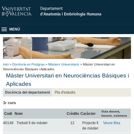
MENÚ
Inici
>
Docència en Postgrau
>
Màsters Universitaris
> Màster Universitari en
Neurocièncias Bàsiques i Aplicades
Màster Universitari en Neurocièncias Bàsiques i
Aplicades
Docència del departament
Pla d'estudis
1r curs
Guia docent,
Codi
Nom
Crèdits
Caràcter
horaris, exàmens
40148
Treball fi de màster
12
Projecte fi
Veure fitxa
de màster