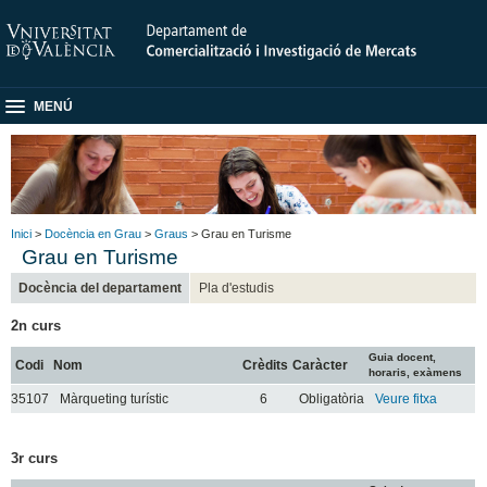
MENÚ
Inici
>
Docència en Grau
>
Graus
> Grau en Turisme
Grau en Turisme
Docència del departament
Pla d'estudis
2n curs
Guia docent,
Codi
Nom
Crèdits
Caràcter
horaris, exàmens
35107
Màrqueting turístic
6
Obligatòria
Veure fitxa
3r curs