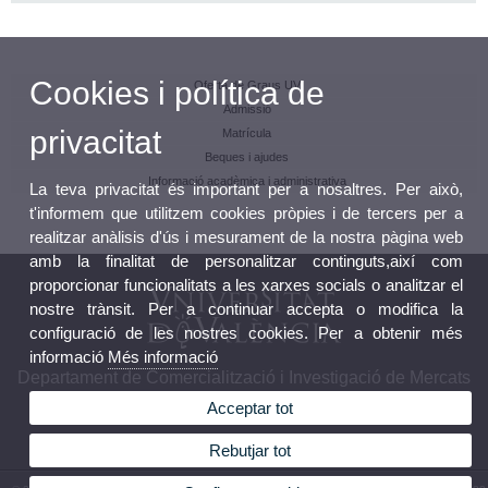
Cookies i política de
Oferta de Graus UV
Admissió
privacitat
Matrícula
Beques i ajudes
Informació acadèmica i administrativa
La teva privacitat és important per a nosaltres. Per això,
t'informem que utilitzem cookies pròpies i de tercers per a
realitzar anàlisis d'ús i mesurament de la nostra pàgina web
amb la finalitat de personalitzar continguts,així com
proporcionar funcionalitats a les xarxes socials o analitzar el
nostre trànsit. Per a continuar accepta o modifica la
configuració de les nostres cookies. Per a obtenir més
informació
Més informació
Departament de Comercialització i Investigació de Mercats
Acceptar tot
Rebutjar tot