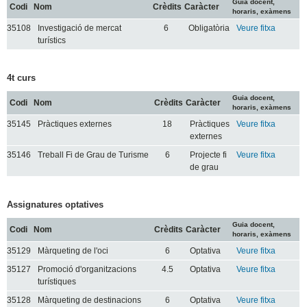
Guia docent,
Codi
Nom
Crèdits
Caràcter
horaris, exàmens
35108
Investigació de mercat
6
Obligatòria
Veure fitxa
turístics
4t curs
Guia docent,
Codi
Nom
Crèdits
Caràcter
horaris, exàmens
35145
Pràctiques externes
18
Pràctiques
Veure fitxa
externes
35146
Treball Fi de Grau de Turisme
6
Projecte fi
Veure fitxa
de grau
Assignatures optatives
Guia docent,
Codi
Nom
Crèdits
Caràcter
horaris, exàmens
35129
Màrqueting de l'oci
6
Optativa
Veure fitxa
35127
Promoció d'organitzacions
4.5
Optativa
Veure fitxa
turístiques
35128
Màrqueting de destinacions
6
Optativa
Veure fitxa