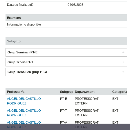
Data de finalització
04/05/2026
Examens
Informació no disponible
Subgrup
Grup Seminari PT-E
Grup Teoria PT-T
Grup Treball en grup PT-A
Professor/a
Subgrup
Departament
Categoria
ANGEL DEL CASTILLO
PT-E
PROFESSORAT
EXT
RODRIGUEZ
EXTERN
ANGEL DEL CASTILLO
PT-T
PROFESSORAT
EXT
RODRIGUEZ
EXTERN
ANGEL DEL CASTILLO
PT-A
PROFESSORAT
EXT
RODRIGUEZ
EXTERN