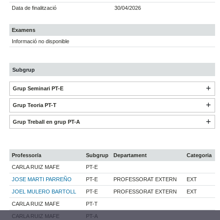
Data de finalització
30/04/2026
Examens
Informació no disponible
Subgrup
Grup Seminari PT-E
Grup Teoria PT-T
Grup Treball en grup PT-A
Professor/a
Subgrup
Departament
Categoria
CARLA RUIZ MAFE
PT-E
JOSE MARTI PARREÑO
PT-E
PROFESSORAT EXTERN
EXT
JOEL MULERO BARTOLL
PT-E
PROFESSORAT EXTERN
EXT
CARLA RUIZ MAFE
PT-T
CARLA RUIZ MAFE
PT-A