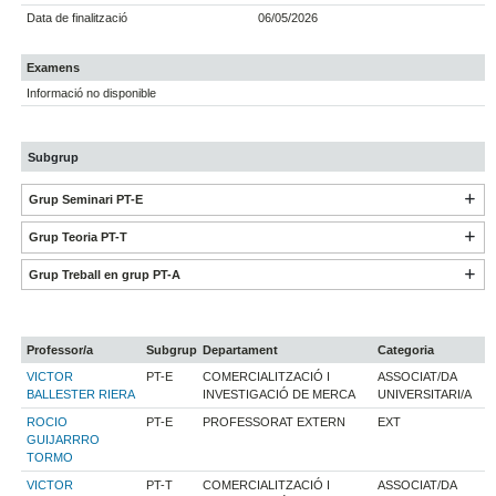
Data de finalització
06/05/2026
Examens
Informació no disponible
Subgrup
Grup Seminari PT-E
Grup Teoria PT-T
Grup Treball en grup PT-A
Professor/a
Subgrup
Departament
Categoria
VICTOR
PT-E
COMERCIALITZACIÓ I
ASSOCIAT/DA
BALLESTER RIERA
INVESTIGACIÓ DE MERCA
UNIVERSITARI/A
ROCIO
PT-E
PROFESSORAT EXTERN
EXT
GUIJARRRO
TORMO
VICTOR
PT-T
COMERCIALITZACIÓ I
ASSOCIAT/DA