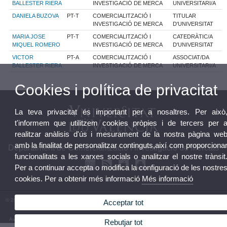
BALLESTER RIERA
INVESTIGACIÓ DE MERCA
UNIVERSITARI/A
DANIELA BUZOVA
PT-T
COMERCIALITZACIÓ I
TITULAR
INVESTIGACIÓ DE MERCA
D'UNIVERSITAT
MARIA JOSE
PT-T
COMERCIALITZACIÓ I
CATEDRÀTIC/A
MIQUEL ROMERO
INVESTIGACIÓ DE MERCA
D'UNIVERSITAT
VICTOR
PT-A
COMERCIALITZACIÓ I
ASSOCIAT/DA
BALLESTER RIERA
INVESTIGACIÓ DE MERCA
UNIVERSITARI/A
Cookies i política de privacitat
La teva privacitat és important per a nosaltres. Per això
t'informem que utilitzem cookies pròpies i de tercers per 
realitzar anàlisis d'ús i mesurament de la nostra pàgina we
amb la finalitat de personalitzar continguts,així com proporciona
Departament de Comercialització i Investigació de Mercats
funcionalitats a les xarxes socials o analitzar el nostre trànsit
Per a continuar accepta o modifica la configuració de les nostre
cookies. Per a obtenir més informació
Més informació
© 2026 UV. - Facultat d'Economia Avgda. Tarongers s/n. 46022 València. Tel: (+34) 96 382 83
Acceptar tot
12
Avís legal
|
Accessibilitat
|
Política privacitat
|
Cookies
|
Transparència
|
Bústia Departament
Rebutjar tot