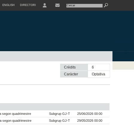
ENGLISH
DIRECTORI
USER
Crèdits
6
Caràcter
optativa
a segon quadrimestre
Subgrup GJ-T
25/06/2026 00:00
a segon quadrimestre
Subgrup GJ-T
29/05/2026 00:00