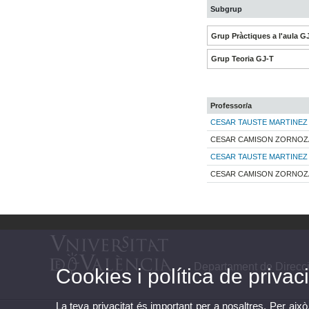
Subgrup
Grup Pràctiques a l'aula G
Grup Teoria GJ-T
Professor/a
CESAR TAUSTE MARTINEZ
CESAR CAMISON ZORNOZ
CESAR TAUSTE MARTINEZ
CESAR CAMISON ZORNOZ
Departament de Direcc
Cookies i política de privaci
La teva privacitat és important per a nosaltres. Per això