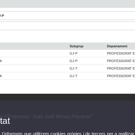
J-P
Subgrup
Departament
GJ-P
PROFESSORAT 
A
GJ-P
PROFESSORAT 
GJ-T
PROFESSORAT 
A
GJ-T
PROFESSORAT 
ió d'Empreses "Juan José Renau Piqueras"
tat
, t'informem que utilitzem cookies pròpies i de tercers per a realitzar