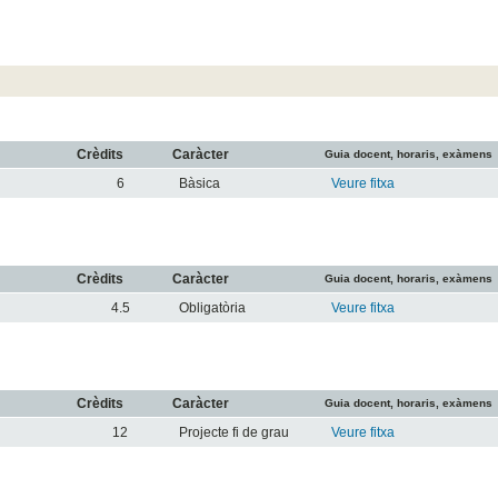
Crèdits
Caràcter
Guia docent, horaris, exàmens
6
Bàsica
Veure fitxa
Crèdits
Caràcter
Guia docent, horaris, exàmens
4.5
Obligatòria
Veure fitxa
Crèdits
Caràcter
Guia docent, horaris, exàmens
12
Projecte fi de grau
Veure fitxa