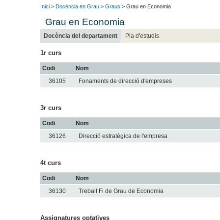
Inici
>
Docència en Grau
>
Graus
> Grau en Economia
Grau en Economia
Docència del departament
Pla d'estudis
1r curs
Codi
Nom
36105
Fonaments de direcció d'empreses
3r curs
Codi
Nom
36126
Direcció estratègica de l'empresa
4t curs
Codi
Nom
36130
Treball Fi de Grau de Economia
Assignatures optatives