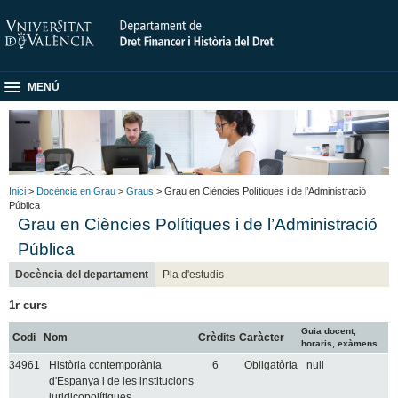
MENÚ
Inici
>
Docència en Grau
>
Graus
> Grau en Ciències Polítiques i de l’Administració
Pública
Grau en Ciències Polítiques i de l’Administració
Pública
Docència del departament
Pla d'estudis
1r curs
Guia docent,
Codi
Nom
Crèdits
Caràcter
horaris, exàmens
34961
Història contemporània
6
Obligatòria
null
d'Espanya i de les institucions
juridicopolítiques