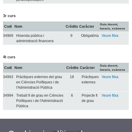
3r curs
Guia docent,
Codi
Nom
Crèdits
Caràcter
horaris, exàmens
34969
Hisenda pública i
9
Obligatòria
Veure fitxa
administració financera
4t curs
Guia docent,
Codi
Nom
Crèdits
Caràcter
horaris, exàmens
34993
Pràctiques externes del grau
18
Pràctiques
Veure fitxa
en Ciències Polítiques i de
externes
l'Administració Pública
34994
Treball fi de grau en Ciències
6
Projecte fi
Veure fitxa
Polítiques i de l'Administració
de grau
Pública
Oferta de Graus UV