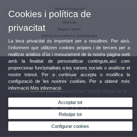
Oferta de Graus UV
Cookies i política de
Admissió
Matrícula
privacitat
Beques i ajudes
Informació acadèmica i administrativa
La teva privacitat és important per a nosaltres. Per això,
t'informem que utilitzem cookies pròpies i de tercers per a
realitzar anàlisis d'ús i mesurament de la nostra pàgina web
amb la finalitat de personalitzar continguts,així com
proporcionar funcionalitats a les xarxes socials o analitzar el
nostre trànsit. Per a continuar accepta o modifica la
configuració de les nostres cookies. Per a obtenir més
informació
Més informació
Departament de Dret Internacional "Adolfo Miaja de la
Muela"
Acceptar tot
Rebutjar tot
Configurar cookies
© 2026 UV. - Avda. dels Tarongers s/n, 46022 València. Espanya.Telèfon: (+34) 96 382 85 51
Avís legal
|
Accessibilitat
|
Política privacitat
|
Cookies
|
Transparència
|
Bústia Departament