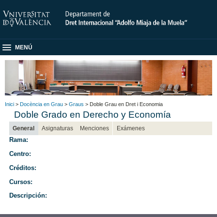
MENÚ
Inici
>
Docència en Grau
>
Graus
> Doble Grau en Dret i Economia
Doble Grado en Derecho y Economía
General
Asignaturas
Menciones
Exámenes
Rama:
Centro:
Créditos:
Cursos:
Descripción: