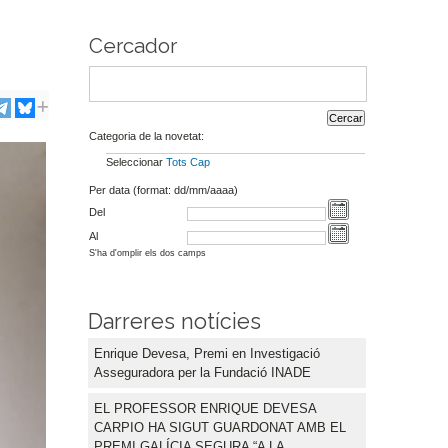
Cercador
Categoria de la novetat:
Seleccionar
Tots
Cap
Per data (format: dd/mm/aaaa)
Del
Al
S'ha d'omplir els dos camps
Darreres notícies
Enrique Devesa, Premi en Investigació
Asseguradora per la Fundació INADE
EL PROFESSOR ENRIQUE DEVESA
CARPIO HA SIGUT GUARDONAT AMB EL
PREMI GALÍCIA SEGURA “A LA