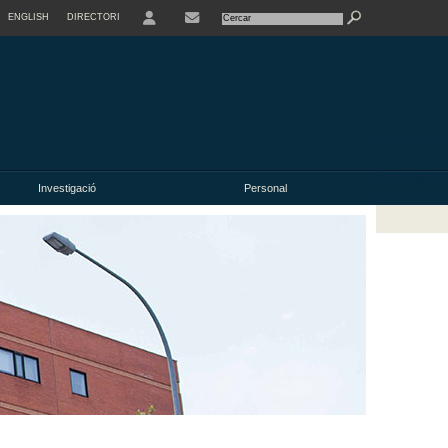
ENGLISH
DIRECTORI
USER
Investigació
Personal