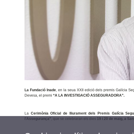
La Fundació Inade
, en la seua XXII edició dels premis Galícia Se
Devesa, el premi
“A LA INVESTIGACIÓ ASSEGURADORA”.
La
Cerimònia Oficial de lliurament dels Premis Galícia Seg
l'Assegurança”
, que se celebraran els dies
19 i 20 de maig, a Sa