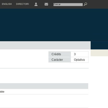
ENGLISH
DIRECTORI
USER
Crèdits
3
Caràcter
optativa
ible