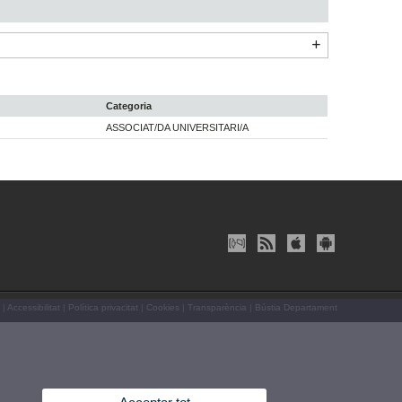
Categoria
ASSOCIAT/DA UNIVERSITARI/A
|
Accessibilitat
|
Política privacitat
|
Cookies
|
Transparència
|
Bústia Departament