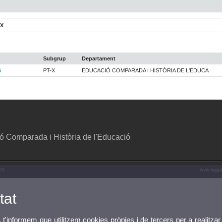
-X
Subgrup
Departament
S
PT-X
EDUCACIÓ COMPARADA I HISTÒRIA DE L'EDUCA
 Comparada i Història de l'Educació
 28
Avís legal
tat
, t'informem que utilitzem cookies pròpies i de tercers per a realitzar