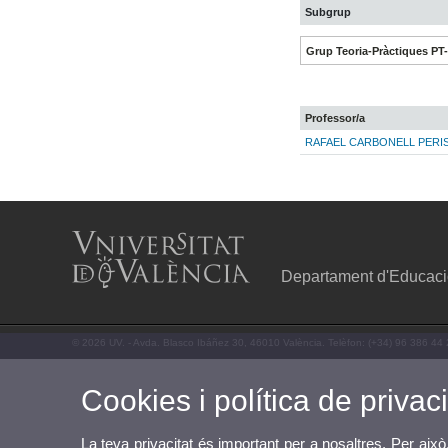
Subgrup
Grup Teoria-Pràctiques PT
Professor/a
RAFAEL CARBONELL PERI
Departament d'Educació
© 2026 UV. - Avda. Blasco Ibáñez 30, 46010 València. Telèfon: (+34) 96 386 44
Cookies i política de privaci
La teva privacitat és important per a nosaltres. Per això