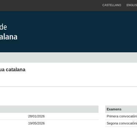
CASTELLANO
ENGLI
ua catalana
Examens
28/01/2026
Primera convocatòri
19/05/2026
Segona convocatòri