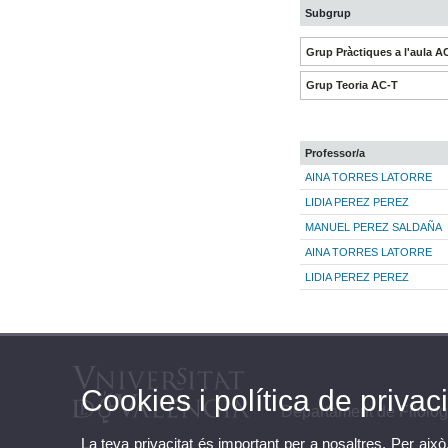
Subgrup
Grup Pràctiques a l'aula A
Grup Teoria AC-T
Professor/a
AINA TORRES LATORRE
LIDIA PEREZ PEREZ
MANUEL PEREZ SALDAÑA
AINA TORRES LATORRE
LIDIA PEREZ PEREZ
Cookies i política de privaci
Departament de Filolog
La teva privacitat és important per a nosaltres. Per això