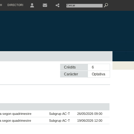
SH
DIRECTORI
USER
Crèdits
6
Caràcter
optativa
a segon quadrimestre
Subgrup AC-T
26/05/2026 09:00
a segon quadrimestre
Subgrup AC-T
19/06/2026 12:00