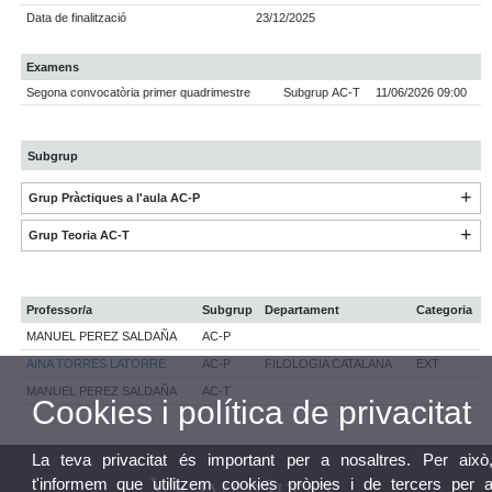
Data de finalització
23/12/2025
Examens
Segona convocatòria primer quadrimestre
Subgrup AC-T
11/06/2026 09:00
Subgrup
Grup Pràctiques a l'aula AC-P
Grup Teoria AC-T
Professor/a
Subgrup
Departament
Categoria
MANUEL PEREZ SALDAÑA
AC-P
AINA TORRES LATORRE
AC-P
FILOLOGIA CATALANA
EXT
MANUEL PEREZ SALDAÑA
AC-T
Cookies i política de privacitat
La teva privacitat és important per a nosaltres. Per això
t'informem que utilitzem cookies pròpies i de tercers per 