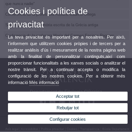
que nunca nadie"
Cookies i política de
Conferència de la professora Rosario Guarino Ortega
privacitat
Sexe i gènere a la memòria escrita de la Grècia antiga
Conferencia de la profesora María del Carmen Encinas Reguero
La teva privacitat és important per a nosaltres. Per això,
t'informem que utilitzem cookies pròpies i de tercers per a
realitzar anàlisis d'ús i mesurament de la nostra pàgina web
amb la finalitat de personalitzar continguts,així com
proporcionar funcionalitats a les xarxes socials o analitzar el
nostre trànsit. Per a continuar accepta o modifica la
configuració de les nostres cookies. Per a obtenir més
informació
Més informació
Departament de Filologia Clàssica
Acceptar tot
Rebutjar tot
Configurar cookies
© 2026 UV. - Avda. Blasco Ibáñez, 32 46010 València. Telèfon: (+34) 96 386 48 61
Avís legal
|
Accessibilitat
|
Política privacitat
|
Cookies
|
Transparència
|
Bústia Departament