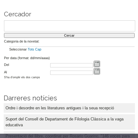
Cercador
Categoria de la novetat:
Seleccionar
Tots
Cap
Per data (format: dd/mm/aaaa)
Del
Al
S'ha d'omplir els dos camps
Darreres notícies
Ordre i desordre en les literatures antigues i la seua recepció
Suport del Consell de Departament de Filologia Clàssica a la vaga
educativa
Presentació del llibre, coordinat per Rosario Guarino, "146 voces para