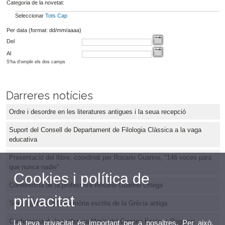
Categoria de la novetat:
Seleccionar
Tots
Cap
Per data (format: dd/mm/aaaa)
Del
Al
S'ha d'omplir els dos camps
Darreres notícies
Ordre i desordre en les literatures antigues i la seua recepció
Suport del Consell de Departament de Filologia Clàssica a la vaga
educativa
Presentació del llibre, coordinat per Rosario Guarino, "146 voces para
que nunca nadie"
Cookies i política de
Conferència de la professora Rosario Guarino Ortega
privacitat
Sexe i gènere a la memòria escrita de la Grècia antiga
Conferencia de la profesora María del Carmen Encinas Reguero
La teva privacitat és important per a nosaltres. Per això,