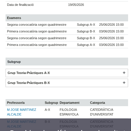
Data de finalització
19/05/2026
Examens
Segona convocatòria segon quadrimestre
Subgrup A-X
25/06/2026 15:00
Primera convocatòria segon quadrimestre
Subgrup B-X
03/06/2026 15:00
Segona convocatòria segon quadrimestre
Subgrup B-X
25/06/2026 15:00
Primera convocatòria segon quadrimestre
Subgrup A-X
03/06/2026 15:00
Subgrup
Grup Teoria-Pràctiques A-X
Grup Teoria-Pràctiques B-X
Professor/a
Subgrup
Departament
Categoria
M JOSE MARTINEZ
A-X
FILOLOGIA
CATEDRÀTIC/A
ALCALDE
ESPANYOLA
D'UNIVERSITAT
M JOSE MARTINEZ
B-X
FILOLOGIA
CATEDRÀTIC/A
ALCALDE
ESPANYOLA
D'UNIVERSITAT