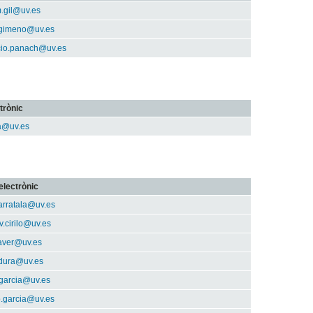
.gil@uv.es
.gimeno@uv.es
acio.panach@uv.es
trònic
da@uv.es
electrònic
carratala@uv.es
.cirilo@uv.es
laver@uv.es
.dura@uv.es
.garcia@uv.es
o.garcia@uv.es