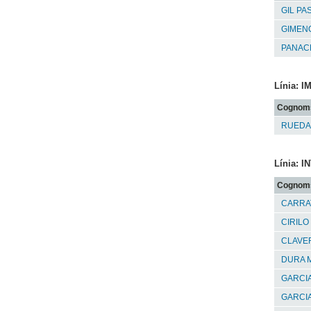
GIL PA
GIMEN
PANACH
Línia:
Cognom
RUEDA 
Línia: 
Cognom
CARRAT
CIRILO
CLAVE
DURA 
GARCIA
GARCIA