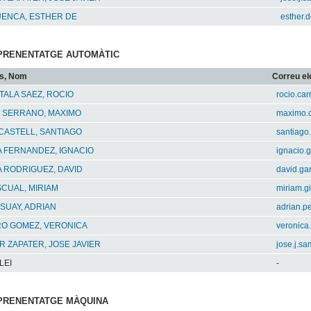
UENCA, ESTHER DE
esther.
 APRENENTATGE AUTOMÀTIC
s, Nom
Correu el
ALA SAEZ, ROCIO
rocio.ca
 SERRANO, MAXIMO
maximo.
 CASTELL, SANTIAGO
santiago.
 FERNANDEZ, IGNACIO
ignacio.
 RODRIGUEZ, DAVID
david.ga
SCUAL, MIRIAM
miriam.g
SUAY, ADRIAN
adrian.p
O GOMEZ, VERONICA
veronica
 ZAPATER, JOSE JAVIER
jose.j.s
LEI
-
 APRENENTATGE MÀQUINA