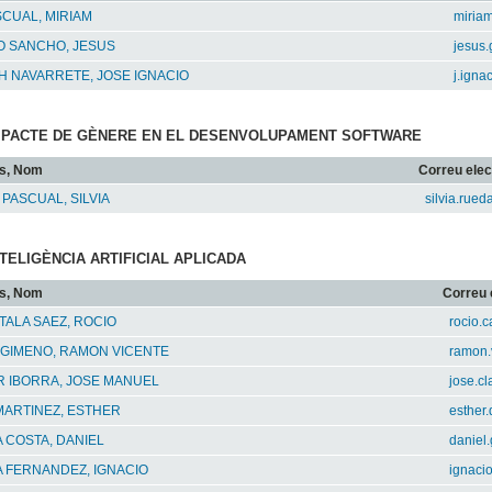
SCUAL, MIRIAM
miriam
O SANCHO, JESUS
jesus
 NAVARRETE, JOSE IGNACIO
j.ign
 IMPACTE DE GÈNERE EN EL DESENVOLUPAMENT SOFTWARE
s, Nom
Correu elec
PASCUAL, SILVIA
silvia.rue
INTELIGÈNCIA ARTIFICIAL APLICADA
s, Nom
Correu 
ALA SAEZ, ROCIO
rocio.
 GIMENO, RAMON VICENTE
ramon.v
R IBORRA, JOSE MANUEL
jose.c
MARTINEZ, ESTHER
esther
 COSTA, DANIEL
daniel
 FERNANDEZ, IGNACIO
ignaci