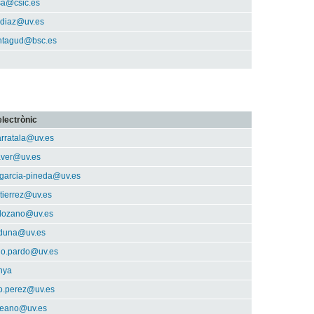
sa@csic.es
.diaz@uv.es
ntagud@bsc.es
lectrònic
arratala@uv.es
aver@uv.es
.garcia-pineda@uv.es
tierrez@uv.es
.lozano@uv.es
rduna@uv.es
do.pardo@uv.es
nya
o.perez@uv.es
.reano@uv.es