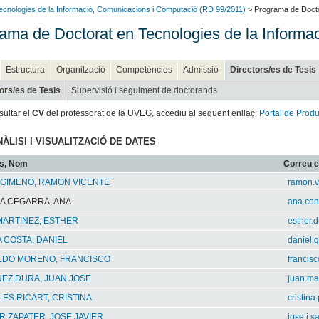
ecnologies de la Informació, Comunicacions i Computació (RD 99/2011)
> Programa de Docto
ama de Doctorat en Tecnologies de la Informa
Estructura
Organització
Competències
Admissió
Directors/es de Tesis
ors/es de Tesis
Supervisió i seguiment de doctorands
sultar el
CV
del professorat de la UVEG, accediu al següent enllaç:
Portal de Produ
ANÀLISI I VISUALITZACIÓ DE DATES
s, Nom
Correu e
 GIMENO, RAMON VICENTE
ramon.v
A CEGARRA, ANA
ana.con
MARTINEZ, ESTHER
esther.
 COSTA, DANIEL
daniel.
LDO MORENO, FRANCISCO
francis
EZ DURA, JUAN JOSE
juan.ma
ES RICART, CRISTINA
cristina
 ZAPATER, JOSE JAVIER
jose.j.