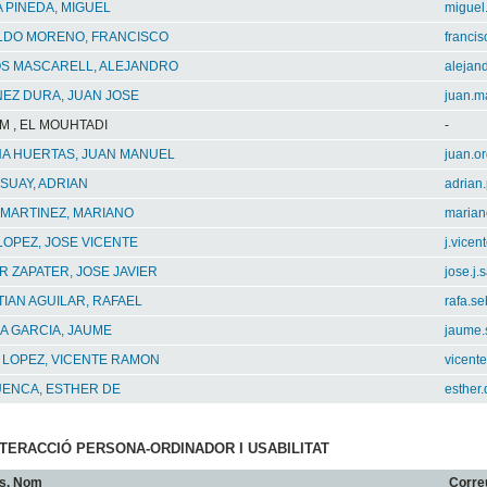
 PINEDA, MIGUEL
miguel
LDO MORENO, FRANCISCO
franci
OS MASCARELL, ALEJANDRO
alejand
EZ DURA, JUAN JOSE
juan.m
 , EL MOUHTADI
-
A HUERTAS, JUAN MANUEL
juan.o
SUAY, ADRIAN
adrian
 MARTINEZ, MARIANO
marian
LOPEZ, JOSE VICENTE
j.vicen
 ZAPATER, JOSE JAVIER
jose.j
IAN AGUILAR, RAFAEL
rafa.s
A GARCIA, JAUME
jaume.
 LOPEZ, VICENTE RAMON
vicent
UENCA, ESTHER DE
esther
INTERACCIÓ PERSONA-ORDINADOR I USABILITAT
s, Nom
Corre