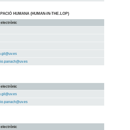
PACIÓ HUMANA (HUMAN-IN-THE.LOP)
electrònic
.gil@uv.es
acio.panach@uv.es
electrònic
.gil@uv.es
acio.panach@uv.es
electrònic