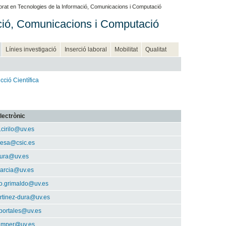
rat en Tecnologies de la Informació, Comunicacions i Computació
ció, Comunicacions i Computació
Línies investigació
Inserció laboral
Mobilitat
Qualitat
cció Científica
lectrònic
.cirilo@uv.es
esa@csic.es
dura@uv.es
garcia@uv.es
co.grimaldo@uv.es
rtinez-dura@uv.es
.portales@uv.es
samper@uv.es