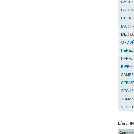
GARCIA
GRIMA
LIBER
MARTIN
MERYAM
ORDUÑ
PEREZ 
PEREZ
RIERA 
SAMPER
SEBAST
SEGUR
TOMAS
VES C
Línia: 
Cognom