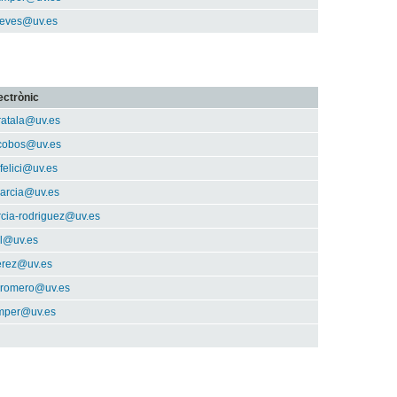
deves@uv.es
ectrònic
rratala@uv.es
cobos@uv.es
felici@uv.es
garcia@uv.es
rcia-rodriguez@uv.es
il@uv.es
erez@uv.es
.romero@uv.es
amper@uv.es