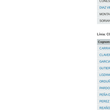
CONES
DIAZ V
MONTA
SORIAN
Línia: 
Cognom
CARRAT
CLAVE
GARCIA
GUTIE
LOZANO
ORDUÑ
PARDO
PEÑA O
PEREZ
REAÑO