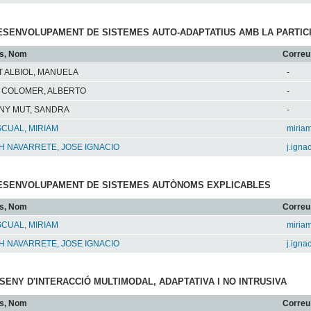
 DESENVOLUPAMENT DE SISTEMES AUTO-ADAPTATIUS AMB LA PARTICI
s, Nom
Correu 
 ALBIOL, MANUELA
-
L COLOMER, ALBERTO
-
NY MUT, SANDRA
-
SCUAL, MIRIAM
miriam
 NAVARRETE, JOSE IGNACIO
j.ign
 DESENVOLUPAMENT DE SISTEMES AUTÒNOMS EXPLICABLES
s, Nom
Correu 
SCUAL, MIRIAM
miriam
 NAVARRETE, JOSE IGNACIO
j.ign
DISENY D'INTERACCIÓ MULTIMODAL, ADAPTATIVA I NO INTRUSIVA
s, Nom
Correu 