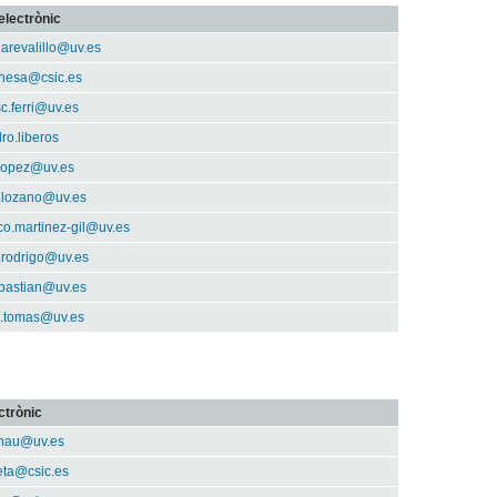
electrònic
.arevalillo@uv.es
nesa@csic.es
c.ferri@uv.es
ro.liberos
.lopez@uv.es
.lozano@uv.es
co.martinez-gil@uv.es
.rodrigo@uv.es
ebastian@uv.es
e.tomas@uv.es
ctrònic
rnau@uv.es
eta@csic.es