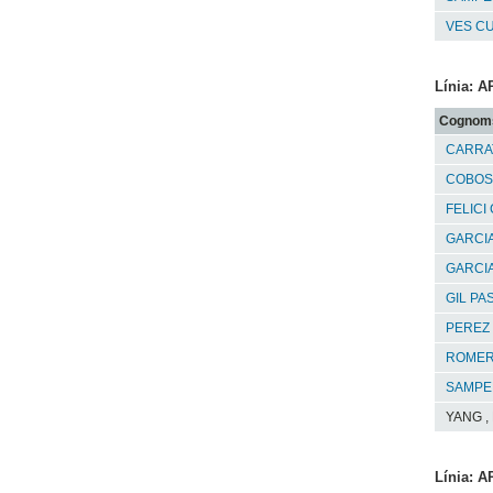
VES C
Línia:
Cognom
CARRAT
COBOS
FELICI
GARCIA
GARCIA
GIL PA
PEREZ 
ROMER
SAMPER
YANG , 
Línia: