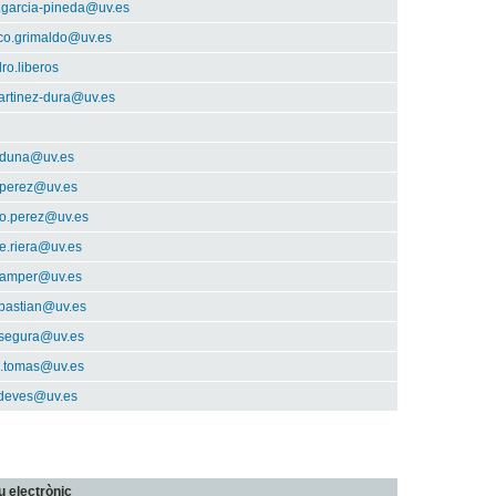
.garcia-pineda@uv.es
sco.grimaldo@uv.es
ro.liberos
artinez-dura@uv.es
rduna@uv.es
.perez@uv.es
o.perez@uv.es
te.riera@uv.es
.samper@uv.es
ebastian@uv.es
segura@uv.es
e.tomas@uv.es
.deves@uv.es
u electrònic