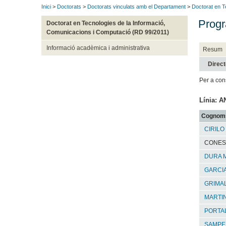
Inici
>
Doctorats
>
Doctorats vinculats amb el Departament
>
Doctorat en T
Progr
Doctorat en Tecnologies de la Informació,
Comunicacions i Computació (RD 99/2011)
Informació acadèmica i administrativa
Resum
Direct
Per a con
Línia: 
Cognom
CIRILO
CONES
DURA 
GARCIA
GRIMA
MARTIN
PORTAL
SAMPER