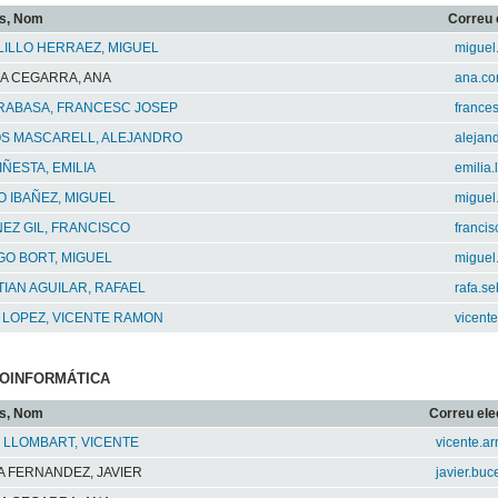
s, Nom
Correu 
ILLO HERRAEZ, MIGUEL
miguel
A CEGARRA, ANA
ana.co
 RABASA, FRANCESC JOSEP
frances
OS MASCARELL, ALEJANDRO
alejand
IÑESTA, EMILIA
emilia
 IBAÑEZ, MIGUEL
miguel
EZ GIL, FRANCISCO
francis
O BORT, MIGUEL
miguel
IAN AGUILAR, RAFAEL
rafa.s
 LOPEZ, VICENTE RAMON
vicent
BIOINFORMÁTICA
s, Nom
Correu ele
 LLOMBART, VICENTE
vicente.a
 FERNANDEZ, JAVIER
javier.buc