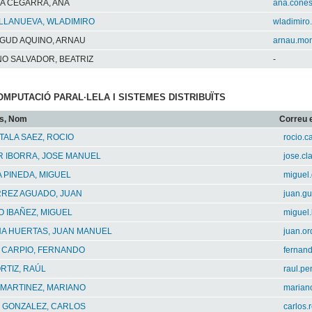
A CEGARRA, ANA
ana.cone
ILLANUEVA, WLADIMIRO
wladimiro
GUD AQUINO, ARNAU
arnau.mo
O SALVADOR, BEATRIZ
-
COMPUTACIÓ PARAL·LELA I SISTEMES DISTRIBUÏTS
s, Nom
Correu e
ALA SAEZ, ROCIO
rocio.c
R IBORRA, JOSE MANUEL
jose.cl
 PINEDA, MIGUEL
miguel
RREZ AGUADO, JUAN
juan.gu
 IBAÑEZ, MIGUEL
miguel
A HUERTAS, JUAN MANUEL
juan.o
 CARPIO, FERNANDO
fernan
RTIZ, RAÚL
raul.pe
 MARTINEZ, MARIANO
marian
 GONZALEZ, CARLOS
carlos