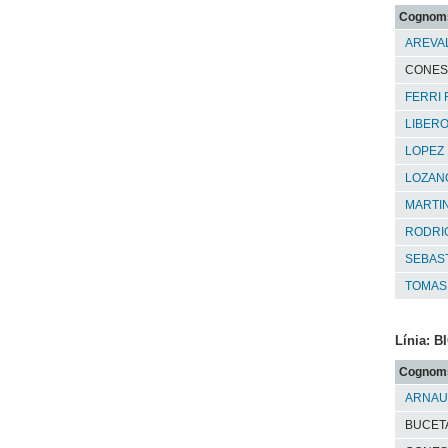
Cognom
AREVAL
CONES
FERRI
LIBER
LOPEZ 
LOZANO
MARTIN
RODRIG
SEBAST
TOMAS
Línia: 
Cognom
ARNAU
BUCETA