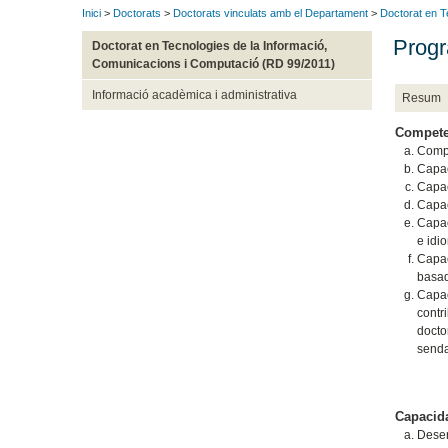
Inici
>
Doctorats
>
Doctorats vinculats amb el Departament
>
Doctorat en T
Progr
Doctorat en Tecnologies de la Informació,
Comunicacions i Computació (RD 99/2011)
Informació acadèmica i administrativa
Resum
Compete
Compr
Capac
Capac
Capac
Capac
e idi
Capac
basad
Capac
contr
docto
senda
Capacida
Desen