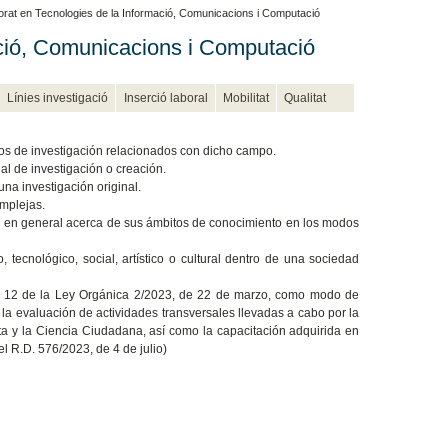
rat en Tecnologies de la Informació, Comunicacions i Computació
ció, Comunicacions i Computació
Línies investigació
Inserció laboral
Mobilitat
Qualitat
os de investigación relacionados con dicho campo.
al de investigación o creación.
una investigación original.
omplejas.
d en general acerca de sus ámbitos de conocimiento en los modos
 tecnológico, social, artístico o cultural dentro de una sociedad
ulo 12 de la Ley Orgánica 2/2023, de 22 de marzo, como modo de
 la evaluación de actividades transversales llevadas a cabo por la
a y la Ciencia Ciudadana, así como la capacitación adquirida en
el R.D. 576/2023, de 4 de julio)