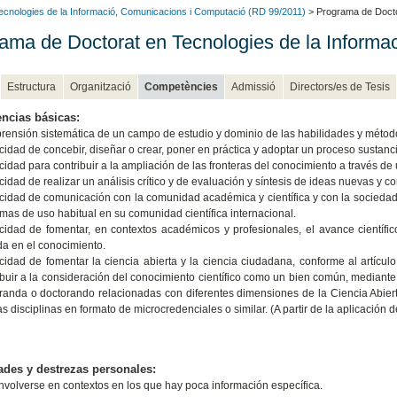
ecnologies de la Informació, Comunicacions i Computació (RD 99/2011)
> Programa de Docto
ama de Doctorat en Tecnologies de la Informa
Estructura
Organització
Competències
Admissió
Directors/es de Tesis
ncias básicas:
ensión sistemática de un campo de estudio y dominio de las habilidades y métod
idad de concebir, diseñar o crear, poner en práctica y adoptar un proceso sustanci
idad para contribuir a la ampliación de las fronteras del conocimiento a través de 
idad de realizar un análisis crítico y de evaluación y síntesis de ideas nuevas y c
idad de comunicación con la comunidad académica y científica y con la socieda
omas de uso habitual en su comunidad científica internacional.
idad de fomentar, en contextos académicos y profesionales, el avance científico,
a en el conocimiento.
idad de fomentar la ciencia abierta y la ciencia ciudadana, conforme al artíc
ibuir a la consideración del conocimiento científico como un bien común, mediante
randa o doctorando relacionadas con diferentes dimensiones de la Ciencia Abiert
s disciplinas en formato de microcredenciales o similar. (A partir de la aplicación d
des y destrezas personales:
volverse en contextos en los que hay poca información específica.