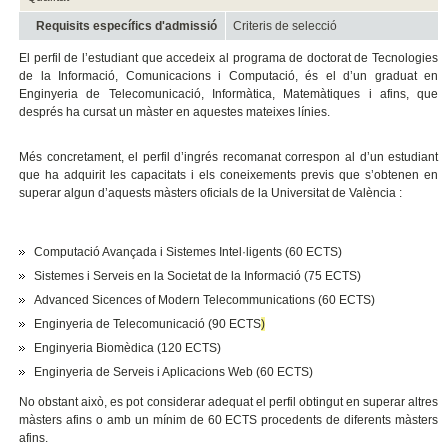
Requisits específics d'admissió
Criteris de selecció
El perfil de l’estudiant que accedeix al programa de doctorat de Tecnologies
de la Informació, Comunicacions i Computació, és el d’un graduat en
Enginyeria de Telecomunicació, Informàtica, Matemàtiques i afins, que
després ha cursat un màster en aquestes mateixes línies.
Més concretament, el perfil d’ingrés recomanat correspon al d’un estudiant
que ha adquirit les capacitats i els coneixements previs que s’obtenen en
superar algun d’aquests màsters oficials de la Universitat de València :
Computació Avançada i Sistemes Intel·ligents (60 ECTS)
Sistemes i Serveis en la Societat de la Informació (75 ECTS)
Advanced Sicences of Modern Telecommunications (60 ECTS)
Enginyeria de Telecomunicació (90 ECTS
)
Enginyeria Biomèdica (120 ECTS)
Enginyeria de Serveis i Aplicacions Web (60 ECTS)
No obstant això, es pot considerar adequat el perfil obtingut en superar altres
màsters afins o amb un mínim de 60 ECTS procedents de diferents màsters
afins.