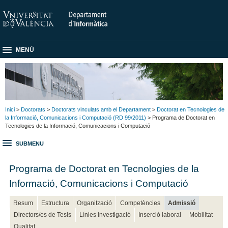
MENÚ
Inici
>
Doctorats
>
Doctorats vinculats amb el Departament
>
Doctorat en Tecnologies de
la Informació, Comunicacions i Computació (RD 99/2011)
> Programa de Doctorat en
Tecnologies de la Informació, Comunicacions i Computació
SUBMENU
Programa de Doctorat en Tecnologies de la
Informació, Comunicacions i Computació
Resum
Estructura
Organització
Competències
Admissió
Directors/es de Tesis
Línies investigació
Inserció laboral
Mobilitat
Qualitat