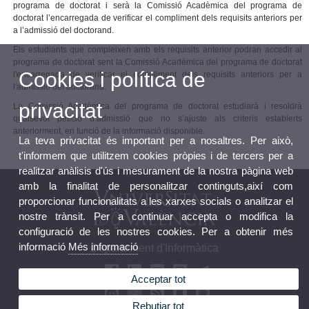
programa de doctorat i serà la Comissió Acadèmica del programa de
doctorat l’encarregada de verificar el compliment dels requisits anteriors per
a l’admissió del doctorand.
Els estudiants que compleixen amb els requisits anterior podran accedir al
programa de doctorat sent la Comissió Acadèmica del programa de doctorat
Cookies i política de
l'encarregada de verificar el compliment dels requisits anteriors per a
l'admissió del doctorand.
privacitat
La Comissió Acadèmica del programa de doctorat estudiarà i resoldrà
qualsevol petició d’admissió que no s’ajuste als criteris establerts
anteriorment, en funció de la informació disponible.
La teva privacitat és important per a nosaltres. Per això,
t'informem que utilitzem cookies pròpies i de tercers per a
realitzar anàlisis d'ús i mesurament de la nostra pàgina web
amb la finalitat de personalitzar continguts,així com
proporcionar funcionalitats a les xarxes socials o analitzar el
nostre trànsit. Per a continuar accepta o modifica la
configuració de les nostres cookies. Per a obtenir més
informació
Més informació
Departament d'Informàtica
Acceptar tot
Rebutjar tot