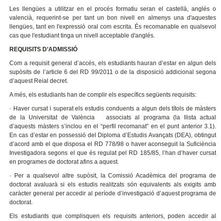
Les llengües a utilitzar en el procés formatiu seran el castellà, anglés o
valencià, requerint-se per tant un bon nivell en almenys una d'aquestes
llengües, tant en l'expressió oral com escrita. És recomanable en qualsevol
cas que l'estudiant tinga un nivell acceptable d'anglés.
REQUISITS D’ADMISSIÓ
Com a requisit general d’accés, els estudiants hauran d’estar en algun dels
supòsits de l’article 6 del RD 99/2011 o de la disposició addicional segona
d’aquest Reial decret.
A més, els estudiants han de complir els específics següents requisits:
· Haver cursat i superat els estudis conduents a algun dels títols de màsters
de la Universitat de València associats al programa (la llista actual
d’aquests màsters s’inclou en el “perfil recomanat” en el punt anterior 3.1).
En cas d’estar en possessió del Diploma d’Estudis Avançats (DEA), obtingut
d’acord amb el que disposa el RD 778/98 o haver aconseguit la Suficiència
Investigadora segons el que és regulat pel RD 185/85, l’han d’haver cursat
en programes de doctorat afins a aquest.
· Per a qualsevol altre supòsit, la Comissió Acadèmica del programa de
doctorat avaluarà si els estudis realitzats són equivalents als exigits amb
caràcter general per accedir al període d’investigació d’aquest programa de
doctorat.
Els estudiants que complisquen els requisits anteriors, poden accedir al