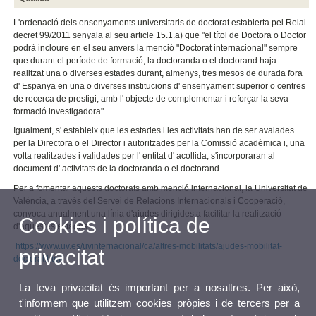
L'ordenació dels ensenyaments universitaris de doctorat establerta pel Reial
decret 99/2011 senyala al seu article 15.1.a) que "el títol de Doctora o Doctor
podrà incloure en el seu anvers la menció "Doctorat internacional" sempre
que durant el període de formació, la doctoranda o el doctorand haja
realitzat una o diverses estades durant, almenys, tres mesos de durada fora
d' Espanya en una o diverses institucions d' ensenyament superior o centres
de recerca de prestigi, amb l' objecte de complementar i reforçar la seva
formació investigadora".
Igualment, s' estableix que les estades i les activitats han de ser avalades
per la Directora o el Director i autoritzades per la Comissió acadèmica i, una
volta realitzades i validades per l' entitat d' acollida, s'incorporaran al
document d' activitats de la doctoranda o el doctorand.
Per a fomentar aquests doctorats amb menció internacional, la Universitat de
València, a través del Servei de Relacions Internacionals i Cooperació,
convoca anualment una línia d'ajudes dirigides a facilitar la realització
Cookies i política de
d'aquestes estades.
https://www.uv.es/uvinternacional/ca/altres-mobilitats/ajudes-mobilitat-
privacitat
doctorat.html
La teva privacitat és important per a nosaltres. Per això,
t'informem que utilitzem cookies pròpies i de tercers per a