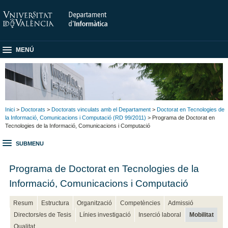
MENÚ
Inici
>
Doctorats
>
Doctorats vinculats amb el Departament
>
Doctorat en Tecnologies de
la Informació, Comunicacions i Computació (RD 99/2011)
> Programa de Doctorat en
Tecnologies de la Informació, Comunicacions i Computació
SUBMENU
Programa de Doctorat en Tecnologies de la
Informació, Comunicacions i Computació
Resum
Estructura
Organització
Competències
Admissió
Directors/es de Tesis
Línies investigació
Inserció laboral
Mobilitat
Qualitat