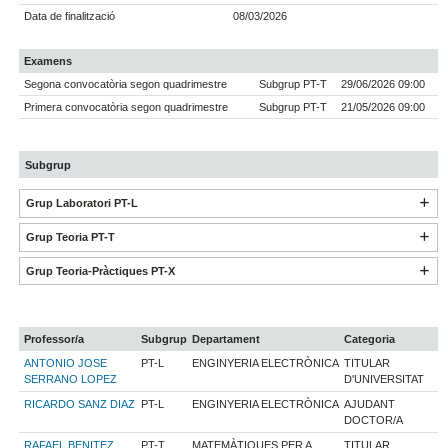
Data de finalització
08/03/2026
Examens
Segona convocatòria segon quadrimestre
Subgrup PT-T
29/06/2026 09:00
Primera convocatòria segon quadrimestre
Subgrup PT-T
21/05/2026 09:00
Subgrup
Grup Laboratori PT-L
Grup Teoria PT-T
Grup Teoria-Pràctiques PT-X
Professor/a
Subgrup
Departament
Categoria
ANTONIO JOSE
PT-L
ENGINYERIA ELECTRÒNICA
TITULAR
SERRANO LOPEZ
D'UNIVERSITAT
RICARDO SANZ DIAZ
PT-L
ENGINYERIA ELECTRÒNICA
AJUDANT
DOCTOR/A
RAFAEL BENITEZ
PT-T
MATEMÀTIQUES PER A
TITULAR