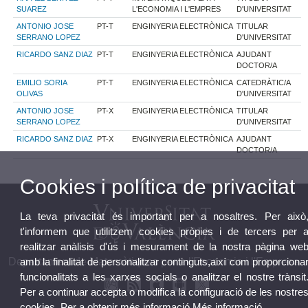
SUAREZ
L'ECONOMIA I L'EMPRES
D'UNIVERSITAT
ANTONIO JOSE
PT-T
ENGINYERIA ELECTRÒNICA
TITULAR
SERRANO LOPEZ
D'UNIVERSITAT
RICARDO SANZ DIAZ
PT-T
ENGINYERIA ELECTRÒNICA
AJUDANT
DOCTOR/A
EMILIO SORIA
PT-T
ENGINYERIA ELECTRÒNICA
CATEDRÀTIC/A
OLIVAS
D'UNIVERSITAT
ANTONIO JOSE
PT-X
ENGINYERIA ELECTRÒNICA
TITULAR
SERRANO LOPEZ
D'UNIVERSITAT
RICARDO SANZ DIAZ
PT-X
ENGINYERIA ELECTRÒNICA
AJUDANT
DOCTOR/A
Cookies i política de privacitat
La teva privacitat és important per a nosaltres. Per això
t'informem que utilitzem cookies pròpies i de tercers per 
realitzar anàlisis d'ús i mesurament de la nostra pàgina we
amb la finalitat de personalitzar continguts,així com proporciona
Departament de Matemàtiques per a l'Economia i l'Empresa
funcionalitats a les xarxes socials o analitzar el nostre trànsit
Per a continuar accepta o modifica la configuració de les nostre
cookies. Per a obtenir més informació
Més informació