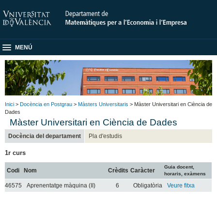
MENÚ
Inici
>
Docència en Postgrau
>
Màsters Universitaris
> Màster Universitari en Ciència de
Dades
Màster Universitari en Ciència de Dades
Docència del departament
Pla d'estudis
1r curs
Guia docent,
Codi
Nom
Crèdits
Caràcter
horaris, exàmens
46575
Aprenentatge màquina (II)
6
Obligatòria
Veure fitxa