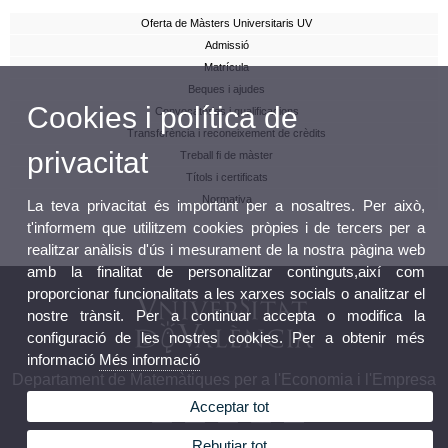
Oferta de Màsters Universitaris UV
Admissió
Matrícula
Beques i ajudes
Cookies i política de
Convocatòries i qualificacions
Transferència i reconeixement de crèdits
privacitat
Treball fi de màster
Títols i certificats
Normativa
La teva privacitat és important per a nosaltres. Per això,
t'informem que utilitzem cookies pròpies i de tercers per a
realitzar anàlisis d'ús i mesurament de la nostra pàgina web
amb la finalitat de personalitzar continguts,així com
proporcionar funcionalitats a les xarxes socials o analitzar el
nostre trànsit. Per a continuar accepta o modifica la
configuració de les nostres cookies. Per a obtenir més
informació
Més informació
Departament de Matemàtiques per a l'Economia i l'Empresa
Acceptar tot
Rebutjar tot