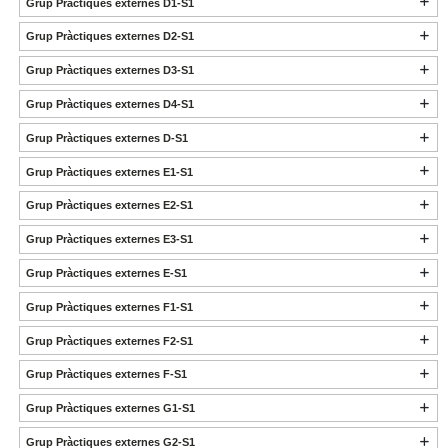
Grup Pràctiques externes D1-S1
Grup Pràctiques externes D2-S1
Grup Pràctiques externes D3-S1
Grup Pràctiques externes D4-S1
Grup Pràctiques externes D-S1
Grup Pràctiques externes E1-S1
Grup Pràctiques externes E2-S1
Grup Pràctiques externes E3-S1
Grup Pràctiques externes E-S1
Grup Pràctiques externes F1-S1
Grup Pràctiques externes F2-S1
Grup Pràctiques externes F-S1
Grup Pràctiques externes G1-S1
Grup Pràctiques externes G2-S1