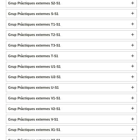
Grup Pràctiques externes S2-S1
Grup Pràctiques externes S-S1
Grup Pràctiques externes T1-S1
Grup Pràctiques externes T2-S1
Grup Pràctiques externes T3-S1
Grup Pràctiques externes T-S1
Grup Pràctiques externes U1-S1
Grup Pràctiques externes U2-S1
Grup Pràctiques externes U-S1
Grup Pràctiques externes V1-S1
Grup Pràctiques externes V2-S1
Grup Pràctiques externes V-S1
Grup Pràctiques externes X1-S1