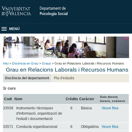
MENÚ
Inici
>
Docència en Grau
>
Graus
> Grau en Relacions Laborals i Recursos Humans
Grau en Relacions Laborals i Recursos Humans
Docència del departament
Pla d'estudis
1r curs
Guia docent,
Codi
Nom
Crèdits
Caràcter
horaris, exàmens
33558
Instruments i tècniques
6
Bàsica
Veure fitxa
d'informació, organització de
l'estudi i documentació
33571
Conducta organitzacional
6
Obligatòria
Veure fitxa