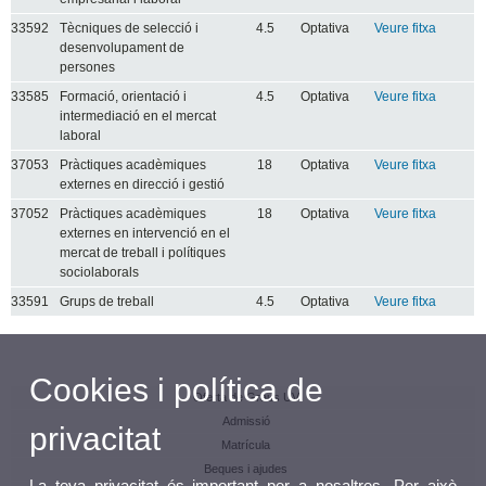
33592
Tècniques de selecció i
4.5
Optativa
Veure fitxa
desenvolupament de
persones
33585
Formació, orientació i
4.5
Optativa
Veure fitxa
intermediació en el mercat
laboral
37053
Pràctiques acadèmiques
18
Optativa
Veure fitxa
externes en direcció i gestió
37052
Pràctiques acadèmiques
18
Optativa
Veure fitxa
externes en intervenció en el
mercat de treball i polítiques
sociolaborals
33591
Grups de treball
4.5
Optativa
Veure fitxa
Cookies i política de
Oferta de Graus UV
Admissió
privacitat
Matrícula
Beques i ajudes
La teva privacitat és important per a nosaltres. Per això,