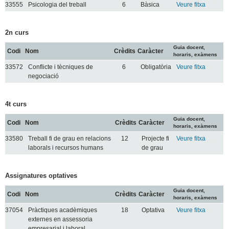
33555
Psicologia del treball
6
Bàsica
Veure fitxa
2n curs
Guia docent,
Codi
Nom
Crèdits
Caràcter
horaris, exàmens
33572
Conflicte i tècniques de
6
Obligatòria
Veure fitxa
negociació
4t curs
Guia docent,
Codi
Nom
Crèdits
Caràcter
horaris, exàmens
33580
Treball fi de grau en relacions
12
Projecte fi
Veure fitxa
laborals i recursos humans
de grau
Assignatures optatives
Guia docent,
Codi
Nom
Crèdits
Caràcter
horaris, exàmens
37054
Pràctiques acadèmiques
18
Optativa
Veure fitxa
externes en assessoria
empresarial i laboral